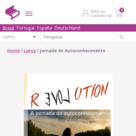
0
Entre ou
Cadastre-se
Brasil
Portugal
España
Deutschland
Home
/
Livros
/
Jornada do Autoconhecimento