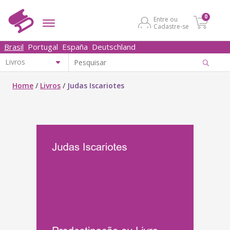
0
Entre ou
Cadastre-se
Brasil
Portugal
España
Deutschland
Home
/
Livros
/
Judas Iscariotes