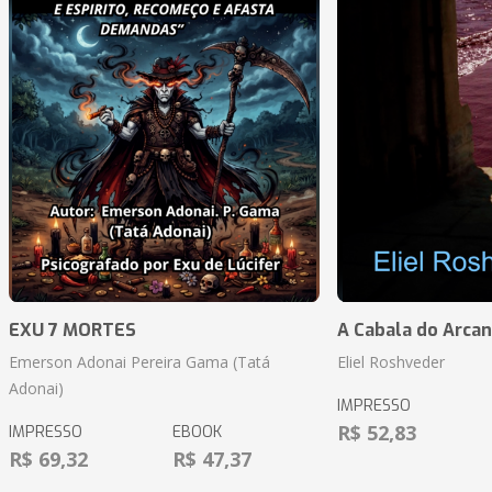
EXU 7 MORTES
A Cabala do Arcan
Emerson Adonai Pereira Gama (Tatá
Eliel Roshveder
Adonai)
IMPRESSO
R$ 52,83
IMPRESSO
EBOOK
R$ 69,32
R$ 47,37