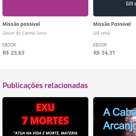
Missão possível
Missão Possível
Gilson do Carmo Sena
GIll sena
EBOOK
EBOOK
R$ 23,63
R$ 34,31
Publicações relacionadas