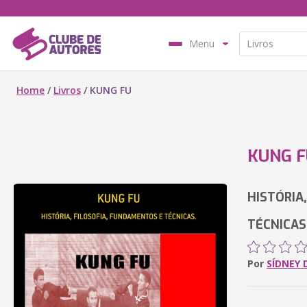
Menu
Home
/
Livros
/
KUNG FU
KUNG F
HISTÓRIA
TÉCNICAS
Por
SÍDNEY 