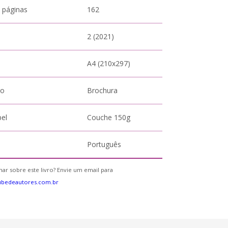
 páginas
162
2 (2021)
A4 (210x297)
to
Brochura
pel
Couche 150g
Português
ar sobre este livro? Envie um email para
ubedeautores.com.br