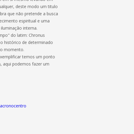
ualquer, deste modo um titulo
bra que não pretende a busca
uecimento espiritual e uma
iluminação interna.
po" do latim: Chronus
o histórico de determinado
 no momento.
xemplificar temos um ponto
a, aqui podemos fazer um
fiacronocentro