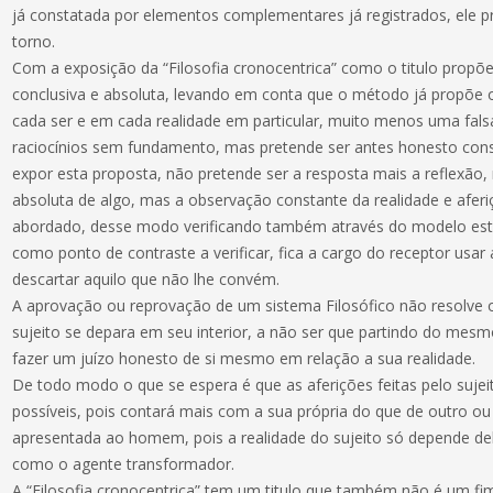
já constatada por elementos complementares já registrados, ele 
torno.
Com a exposição da “Filosofia cronocentrica” como o titulo propõ
conclusiva e absoluta, levando em conta que o método já propõe 
cada ser e em cada realidade em particular, muito menos uma fal
raciocínios sem fundamento, mas pretende ser antes honesto co
expor esta proposta, não pretende ser a resposta mais a reflexã
absoluta de algo, mas a observação constante da realidade e afer
abordado, desse modo verificando também através do modelo estru
como ponto de contraste a verificar, fica a cargo do receptor usar 
descartar aquilo que não lhe convém.
A aprovação ou reprovação de um sistema Filosófico não resolve 
sujeito se depara em seu interior, a não ser que partindo do mesm
fazer um juízo honesto de si mesmo em relação a sua realidade.
De todo modo o que se espera é que as aferições feitas pelo suje
possíveis, pois contará mais com a sua própria do que de outro ou 
apresentada ao homem, pois a realidade do sujeito só depende 
como o agente transformador.
A “Filosofia cronocentrica” tem um titulo que também não é um 