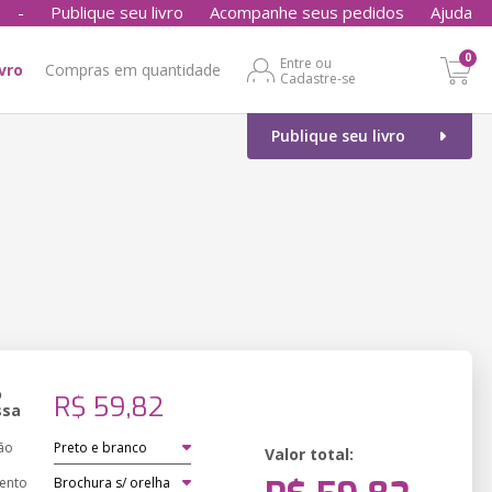
-
Publique seu livro
Acompanhe seus pedidos
Ajuda
0
Entre ou
ivro
Compras em quantidade
Cadastre-se
Publique seu livro
o
R$ 59,82
ssa
ão
Valor total:
ento