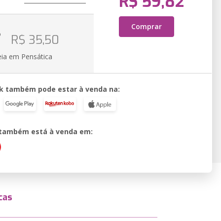
R$ 59,82
Comprar
o
R$ 35,50
eia em Pensática
k também pode estar à venda na:
o também está à venda em:
cas