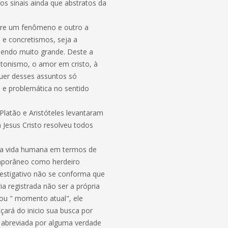
r os sinais ainda que abstratos da
ntre um fenômeno e outro a
s e concretismos, seja a
 sendo muito grande. Deste a
atonismo, o amor em cristo, à
squer desses assuntos só
e e problemática no sentido
 Platão e Aristóteles levantaram
 Jesus Cristo resolveu todos
o da vida humana em termos de
emporâneo como herdeiro
nvestigativo não se conforma que
ia registrada não ser a própria
 ou " momento atual", ele
ará do inicio sua busca por
ja abreviada por alguma verdade