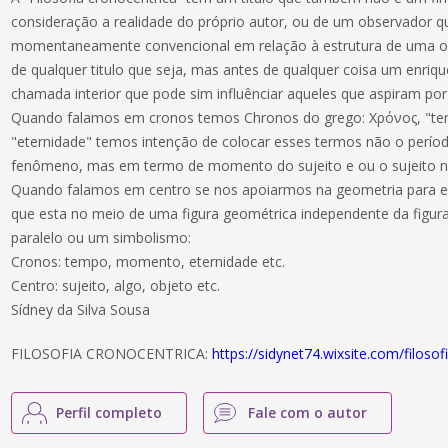
consideração a realidade do próprio autor, ou de um observador q
momentaneamente convencional em relação à estrutura de uma o
de qualquer titulo que seja, mas antes de qualquer coisa um enriq
chamada interior que pode sim influênciar aqueles que aspiram por 
Quando falamos em cronos temos Chronos do grego: Χρόνος, "tem
"eternidade" temos intenção de colocar esses termos não o períod
fenômeno, mas em termo de momento do sujeito e ou o sujeito
Quando falamos em centro se nos apoiarmos na geometria para e
que esta no meio de uma figura geométrica independente da figur
paralelo ou um simbolismo:
Cronos: tempo, momento, eternidade etc.
Centro: sujeito, algo, objeto etc.
Sídney da Silva Sousa
FILOSOFIA CRONOCENTRICA:
https://sidynet74.wixsite.com/filoso
Perfil completo
Fale com o autor