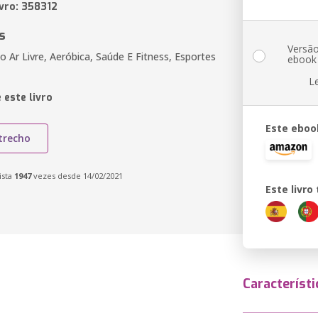
ivro: 358312
s
Versã
o Ar Livre, Aeróbica, Saúde E Fitness, Esportes
ebook
L
 este livro
Este eboo
trecho
ista
1947
vezes desde 14/02/2021
Este livr
Característi