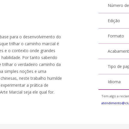
Número de
Edição
Formato
a base para o desenvolvimento do
sque trilhar o caminho marcial é
zes e o contexto onde grandes
Acabamen
 habilidade. Por tanto sabendo
 trilhar o verdadeiro caminho da
Tipo de pa
rma simples noções e uma
 chinesas, neste trabalho humilde
Idioma
 experimentar a prática de
te Marcial seja ele qual for.
Tem algo a reclam
atendimento@cl