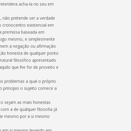
pretendera acha-la no seu em
e, não pretende ser a verdade
o cronocentro existencial em
sa premissa baseada em
nsigo mesmo, e simplesmente
o, nem a negação ou afirmação
ição honesta de qualquer ponto
tural filosófico apresentado
aquilo que lhe for de proveito e
os problemas a qual o próprio
o principio o sujeito comece a
ito sejam as mais honestas
com a de qualquer filosofia já
dele mesmo por a si mesmo
fim em si mesmo levando em