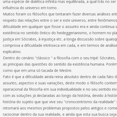
uma espécie de dialética infinita mas equilibrada, a qual trás no se
influência do universo em torno .
Muitos foram os filósofos que tentaram fazer diversas análises e
respeito das relações entre o ser e este universo, entre fenômeno
dificuldade em qualquer que fosse o assunto era e ainda continua
existência no sentido ôntico do heideggerianismo, o homem no pl
justiça em Sócrates, à injustiça etc. a longa discussão sobre quai
comprova a dificuldade intrínseca em cada, e em termos de anális
explicativo.
Dentro do cenário "clássico " a filosofia com o seu tripé: Sócrates,
as principais das questões do sentido da existência humana. Porém
como que em uma só tacada de Mestre.
Fato é que a dificuldade ainda reina absoluto dentro de cada fat
assunto, aspectos e suas variações, deste modo o filósofo cont
operacional da filosofia em sua individualidade e no seu sentido i
com as soluções já declaradas ao longo da história, devido à histór
história do sujeito que que vive seu "cronocentrismo da realidade"
retornará aos mesmos problemas propostos pelos antigos e começ
raciocinar dentro da sua realidade, e ainda que esta sua busca se