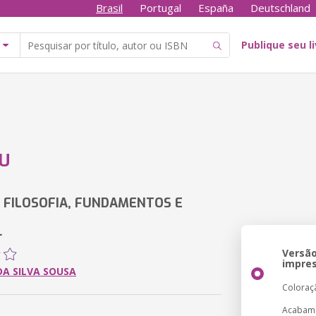
Brasil
Portugal
España
Deutschland
Publique seu l
U
, FILOSOFIA, FUNDAMENTOS E
.
Versã
impre
DA SILVA SOUSA
Coloraç
Acabam