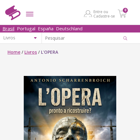
0
Entre ou
Cadastre-se
Brasil
Portugal
España
Deutschland
Home
/
Livros
/
L'OPERA