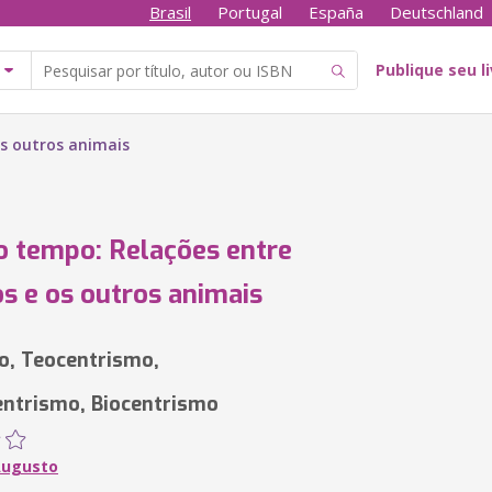
Brasil
Portugal
España
Deutschland
Publique seu l
s outros animais
o tempo: Relações entre
 e os outros animais
o, Teocentrismo,
ntrismo, Biocentrismo
Augusto