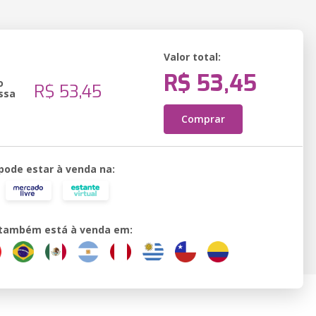
Valor total:
R$ 53,45
o
R$ 53,45
ssa
Comprar
 pode estar à venda na:
o também está à venda em: