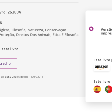
ivro: 253834
s
Versã
ógicas, Filosofia, Natureza, Conservação
impre
roteção, Direitos Dos Animais, Ética E Filosofia
 este livro
Este livro
trecho
ista
3752
vezes desde 18/04/2018
Este livr