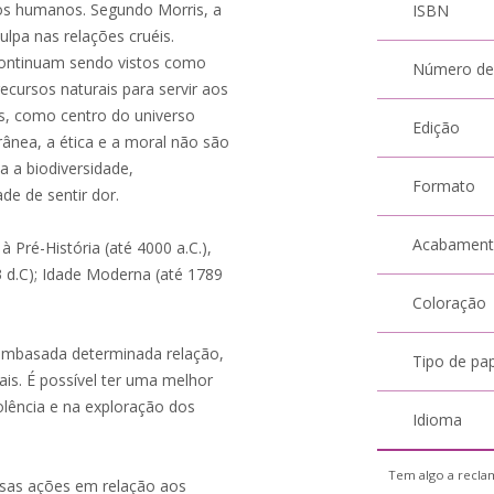
 aos humanos. Segundo Morris, a
ISBN
ulpa nas relações cruéis.
continuam sendo vistos como
Número de
 recursos naturais para servir aos
, como centro do universo
Edição
ânea, a ética e a moral não são
 a biodiversidade,
Formato
de de sentir dor.
Acabamen
à Pré-História (até 4000 a.C.),
53 d.C); Idade Moderna (até 1789
Coloração
 embasada determinada relação,
Tipo de pa
is. É possível ter uma melhor
lência e na exploração dos
Idioma
Tem algo a reclam
sas ações em relação aos