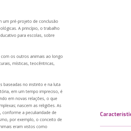
em um pré-projeto de conclusão
lógicas. A princípio, o trabalho
educativo para escolas, sobre
s com os outros animais ao longo
urais, místicas, teocêntricas,
 baseadas no instinto e na luta
istória, em um tempo impreciso, é
tando em novas relações, o que
mplexas; nascem as religiões. As
, conforme a peculiaridade de
Característi
nismo, por exemplo, o conceito de
animais eram vistos como