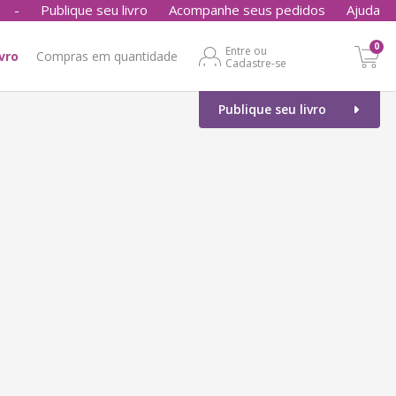
-
Publique seu livro
Acompanhe seus pedidos
Ajuda
0
Entre ou
ivro
Compras em quantidade
Cadastre-se
Publique seu livro