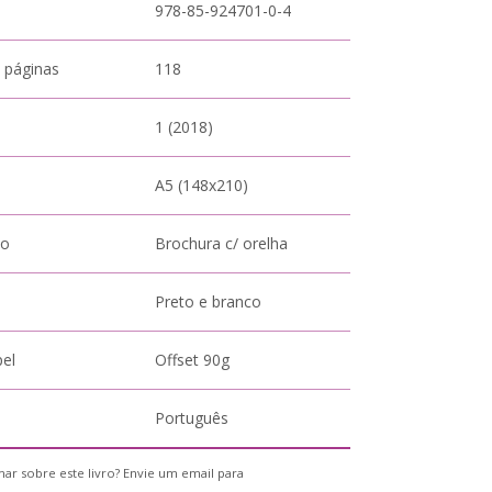
978-85-924701-0-4
 páginas
118
1 (2018)
A5 (148x210)
to
Brochura c/ orelha
Preto e branco
pel
Offset 90g
Português
ar sobre este livro? Envie um email para