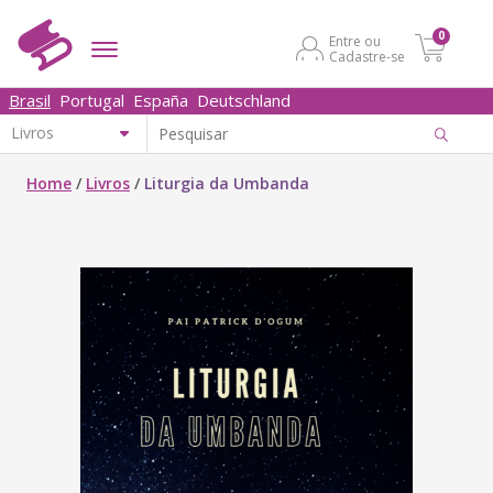
0
Entre ou
Cadastre-se
Brasil
Portugal
España
Deutschland
Home
/
Livros
/
Liturgia da Umbanda