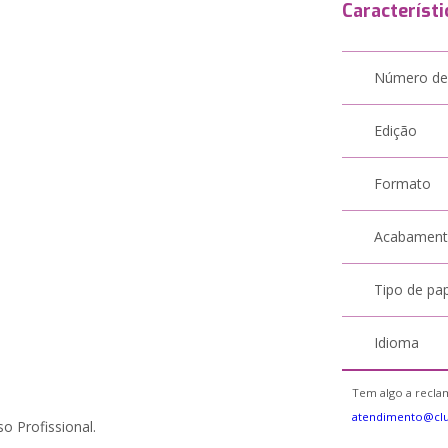
Característi
Número de
Edição
Formato
Acabamen
Tipo de pa
Idioma
Tem algo a reclam
atendimento@cl
o Profissional.