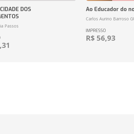
CIDADE DOS
Ao Educador do no
MENTOS
Carlos Aurino Barroso 
eia Passos
IMPRESSO
R$ 56,93
O
,31