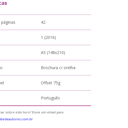
cas
 páginas
42
1 (2016)
A5 (148x210)
to
Brochura c/ orelha
pel
Offset 75g
Português
ar sobre este livro? Envie um email para
ubedeautores.com.br