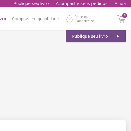
-
Publique seu livro
Acompanhe seus pedidos
Ajuda
0
Entre ou
ivro
Compras em quantidade
Cadastre-se
Publique seu livro