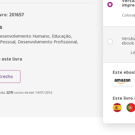
Versã
impre
ivro: 201657
Colora
s
Desenvolvimento Humano, Educação,
Versã
Pessoal, Desenvolvimento Profissional,
ebook
Le
 este livro
Este eboo
trecho
ista
2275
vezes desde 14/01/2016
Este livr