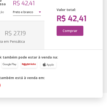
o
R$ 42,41
ssa
Valor total:
ção
R$ 42,41
o
Comprar
R$ 27,19
ia em Pensática
k também pode estar à venda na:
o também está à venda em: