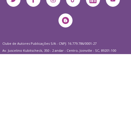
Clube de Autores Publicações S/A - CNPJ: 16.779.786/0001-27
Av. Juscelino Kubitscheck, 350 - 2 andar - Centro, Joinville - SC, 89201-100