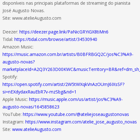
disponíveis nas principais plataformas de streaming do pianista
José Augusto Novas.
Site: www.atelieAugusto.com
Deezer:
https://deezer.page.link/PaNicGRYiGX8tiMn6
Tidal:
https://tidal.com/browse/artist/34530940
Amazon Music:
https://music.amazon.com.br/artists/B0BFRBGQ2C/jos%C3%A9-
augusto-novas?
marketplaceId=A2Q3Y263D00KWC&musicTerritory=BR&ref=dm_s
Spotify:
https://open.spotify.com/artist/2W5tWXqkVnAzOUmJ6IXsSF?
si=nEXdydaxRauEbR7v-mzSbg&nd=1
Apple Music:
https://music.apple.com/us/artist/jos%C3%A9-
augusto-novas/1645858623
YouTube:
https://www.youtube.com/@ateliejoseaugustonovas
Instagram:
https://www.instagram.com/atelie_jose_augusto_novas
Site:
www.atelieAugusto.com