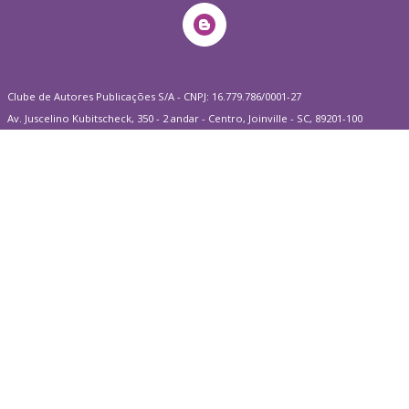
Clube de Autores Publicações S/A - CNPJ: 16.779.786/0001-27
Av. Juscelino Kubitscheck, 350 - 2 andar - Centro, Joinville - SC, 89201-100