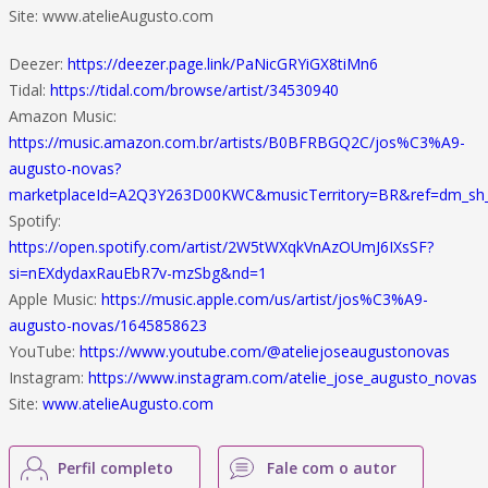
Site: www.atelieAugusto.com
Deezer:
https://deezer.page.link/PaNicGRYiGX8tiMn6
Tidal:
https://tidal.com/browse/artist/34530940
Amazon Music:
https://music.amazon.com.br/artists/B0BFRBGQ2C/jos%C3%A9-
augusto-novas?
marketplaceId=A2Q3Y263D00KWC&musicTerritory=BR&ref=dm_s
Spotify:
https://open.spotify.com/artist/2W5tWXqkVnAzOUmJ6IXsSF?
si=nEXdydaxRauEbR7v-mzSbg&nd=1
Apple Music:
https://music.apple.com/us/artist/jos%C3%A9-
augusto-novas/1645858623
YouTube:
https://www.youtube.com/@ateliejoseaugustonovas
Instagram:
https://www.instagram.com/atelie_jose_augusto_novas
Site:
www.atelieAugusto.com
Perfil completo
Fale com o autor