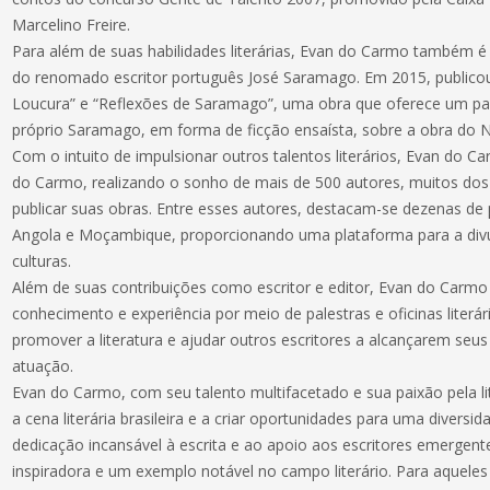
Marcelino Freire.
Para além de suas habilidades literárias, Evan do Carmo também 
do renomado escritor português José Saramago. Em 2015, publicou 
Loucura” e “Reflexões de Saramago”, uma obra que oferece um pa
próprio Saramago, em forma de ficção ensaísta, sobre a obra do 
Com o intuito de impulsionar outros talentos literários, Evan do 
do Carmo, realizando o sonho de mais de 500 autores, muitos dos
publicar suas obras. Entre esses autores, destacam-se dezenas de 
Angola e Moçambique, proporcionando uma plataforma para a div
culturas.
Além de suas contribuições como escritor e editor, Evan do Carm
conhecimento e experiência por meio de palestras e oficinas literá
promover a literatura e ajudar outros escritores a alcançarem seu
atuação.
Evan do Carmo, com seu talento multifacetado e sua paixão pela lit
a cena literária brasileira e a criar oportunidades para uma divers
dedicação incansável à escrita e ao apoio aos escritores emergen
inspiradora e um exemplo notável no campo literário. Para aquele