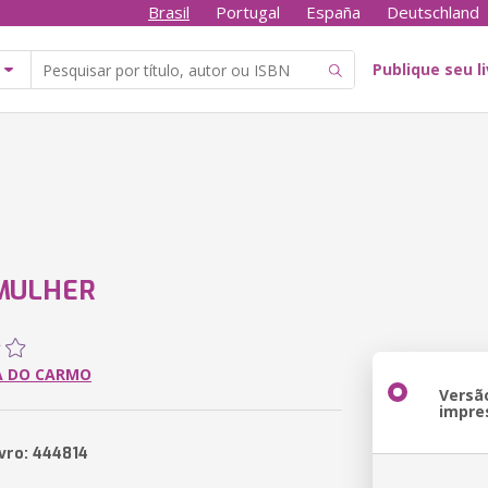
Brasil
Portugal
España
Deutschland
Publique seu l
 MULHER
A DO CARMO
Versã
impre
ivro: 444814