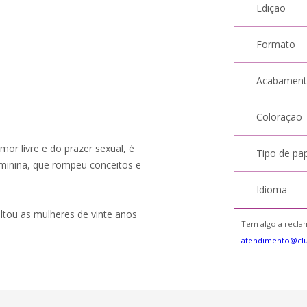
Edição
Formato
Acabamen
Coloração
mor livre e do prazer sexual, é
Tipo de pa
minina, que rompeu conceitos e
Idioma
oltou as mulheres de vinte anos
Tem algo a reclam
atendimento@cl