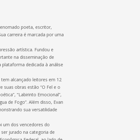
renomado poeta, escritor,
o. Sua carreira é marcada por uma
ressão artística. Fundou e
ortante na disseminação de
ma plataforma dedicada à análise
 tem alcançado leitores em 12
tre suas obras estão “O Fel e o
oética”, “Labirinto Emocional”,
ngua de Fogo”. Além disso, Evan
monstrando sua versatilidade
oi um dos vencedores do
ser jurado na categoria de
Econômica Federal, ao lado de