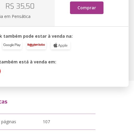
o
R$ 35,50
Comprar
ia em Pensática
k também pode estar à venda na:
o também está à venda em:
cas
 páginas
107