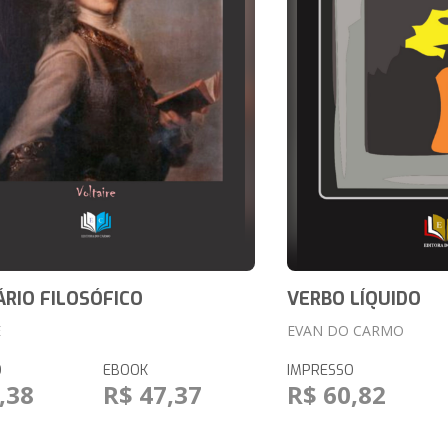
ÁRIO FILOSÓFICO
VERBO LÍQUIDO
E
EVAN DO CARMO
O
EBOOK
IMPRESSO
,38
R$ 47,37
R$ 60,82