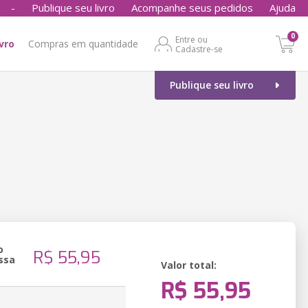
-
Publique seu livro
Acompanhe seus pedidos
Ajuda
0
Entre ou
ivro
Compras em quantidade
Cadastre-se
Publique seu livro
o
R$ 55,95
ssa
Valor total:
R$ 55,95