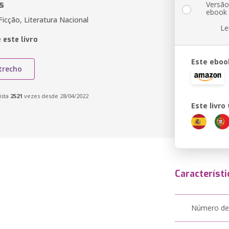
s
Versã
ebook
icção, Literatura Nacional
Le
 este livro
Este eboo
trecho
ista
2521
vezes desde 28/04/2022
Este livr
Característi
Número de