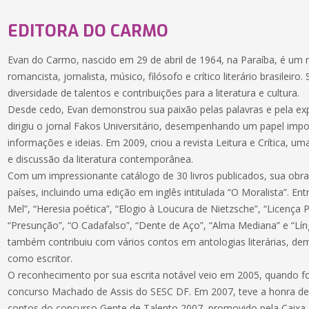
EDITORA DO CARMO
Evan do Carmo, nascido em 29 de abril de 1964, na Paraíba, é um 
romancista, jornalista, músico, filósofo e crítico literário brasileir
diversidade de talentos e contribuições para a literatura e cultura.
Desde cedo, Evan demonstrou sua paixão pelas palavras e pela exp
dirigiu o jornal Fakos Universitário, desempenhando um papel imp
informações e ideias. Em 2009, criou a revista Leitura e Crítica, u
e discussão da literatura contemporânea.
Com um impressionante catálogo de 30 livros publicados, sua obra
países, incluindo uma edição em inglês intitulada “O Moralista”. En
Mel”, “Heresia poética”, “Elogio à Loucura de Nietzsche”, “Licença P
“Presunção”, “O Cadafalso”, “Dente de Aço”, “Alma Mediana” e “Lí
também contribuiu com vários contos em antologias literárias, de
como escritor.
O reconhecimento por sua escrita notável veio em 2005, quando f
concurso Machado de Assis do SESC DF. Em 2007, teve a honra de 
contos do concurso Gente de Talento 2007, promovido pela Caixa 