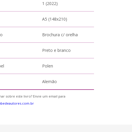
1 (2022)
A5 (148x210)
to
Brochura c/ orelha
Preto e branco
pel
Polen
Alemão
ar sobre este livro? Envie um email para
ubedeautores.com.br