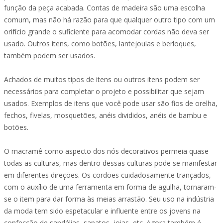
função da peça acabada. Contas de madeira são uma escolha
comum, mas não há razão para que qualquer outro tipo com um
orifício grande o suficiente para acomodar cordas não deva ser
usado. Outros itens, como botões, lantejoulas e berloques,
também podem ser usados.
Achados de muitos tipos de itens ou outros itens podem ser
necessários para completar o projeto e possibilitar que sejam
usados. Exemplos de itens que você pode usar são fios de orelha,
fechos, fivelas, mosquetões, anéis divididos, anéis de bambu e
botões.
O macramê como aspecto dos nós decorativos permeia quase
todas as culturas, mas dentro dessas culturas pode se manifestar
em diferentes direções. Os cordões cuidadosamente trançados,
com o auxílio de uma ferramenta em forma de agulha, tornaram-
se o item para dar forma às meias arrastão. Seu uso na indústria
da moda tem sido espetacular e influente entre os jovens na
confecção de sandálias, sapatos, joias, etc. Agora também é