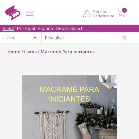
0
Entre ou
Cadastre-se
Brasil
Portugal
España
Deutschland
Home
/
Livros
/
Macramé Para iniciantes