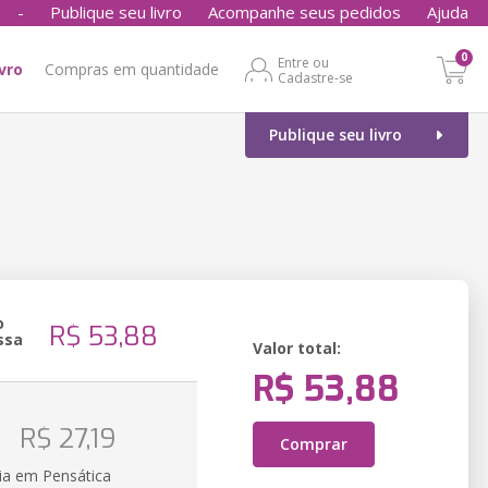
-
Publique seu livro
Acompanhe seus pedidos
Ajuda
0
Entre ou
ivro
Compras em quantidade
Cadastre-se
Publique seu livro
o
R$ 53,88
ssa
Valor total:
R$ 53,88
o
R$ 27,19
Comprar
ia em Pensática