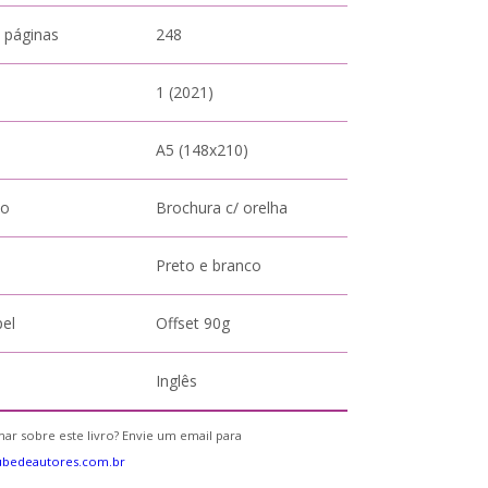
 páginas
248
1 (2021)
A5 (148x210)
to
Brochura c/ orelha
Preto e branco
pel
Offset 90g
Inglês
ar sobre este livro? Envie um email para
ubedeautores.com.br