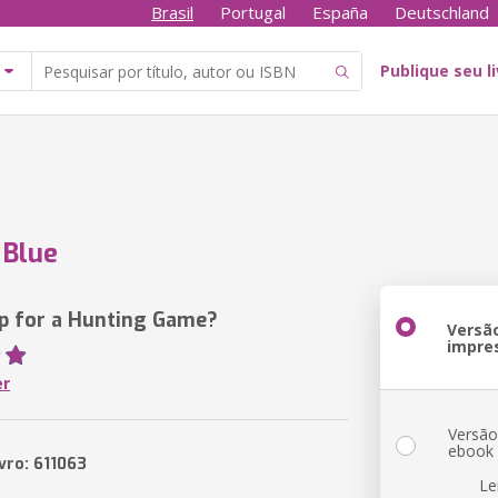
Brasil
Portugal
España
Deutschland
Publique seu l
Blue
p for a Hunting Game?
Versã
impre
er
Versã
ebook
vro: 611063
Le