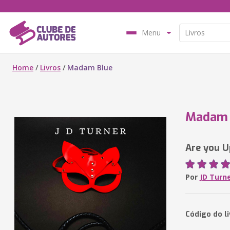
Menu
Home
/
Livros
/
Madam Blue
Madam 
Are you U
Por
JD Turn
Código do li