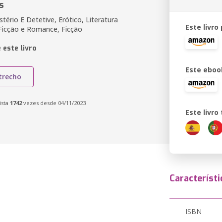
s
ério E Detetive, Erótico, Literatura
Este livro
 Ficção e Romance, Ficção
 este livro
Este eboo
trecho
ista
1742
vezes desde 04/11/2023
Este livr
Característi
ISBN