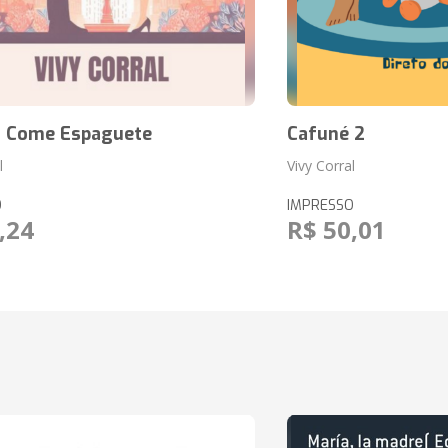
 Come Espaguete
Cafuné 2
l
Vivy Corral
O
IMPRESSO
,24
R$ 50,01