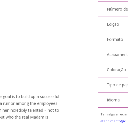
Número de
Edição
Formato
Acabamen
Coloração
Tipo de pa
goal is to build up a successful
Idioma
 by a rumor among the employees
her incredibly talented – not to
Tem algo a reclam
out who the real Madam is
atendimento@cl