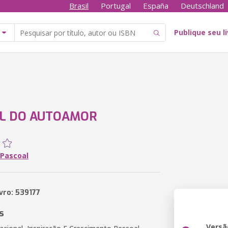
Brasil
Portugal
España
Deutschland
Publique seu l
L DO AUTOAMOR
 Pascoal
vro: 539177
s
Versã