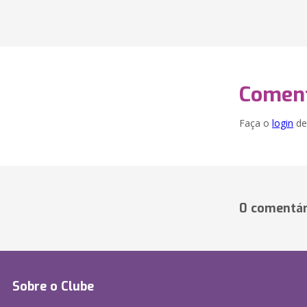
Coment
Faça o
login
dei
0 comentár
Sobre o Clube