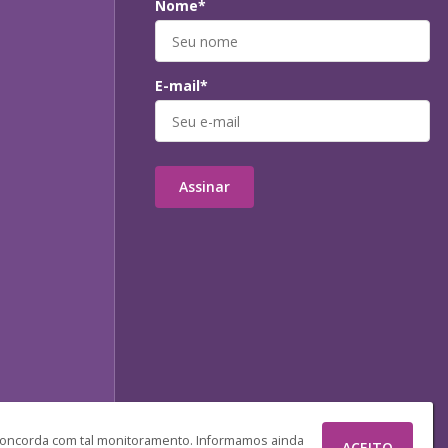
Nome*
E-mail*
Assinar
 concorda com tal monitoramento. Informamos ainda
ACEITO