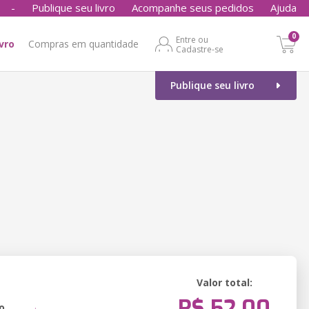
-
Publique seu livro
Acompanhe seus pedidos
Ajuda
0
Entre ou
ivro
Compras em quantidade
Cadastre-se
Publique seu livro
Valor total:
R$ 52,00
o