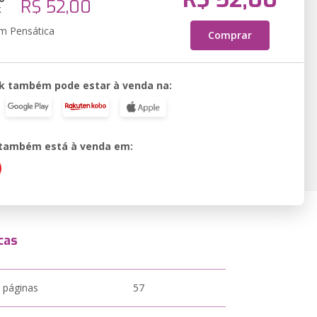
R$ 52,00
k
em Pensática
Comprar
k também pode estar à venda na:
o também está à venda em:
cas
 páginas
57