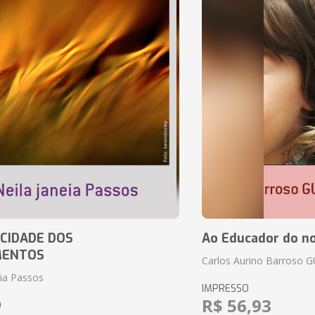
CIDADE DOS
Ao Educador do no
MENTOS
Carlos Aurino Barroso 
eia Passos
IMPRESSO
R$ 56,93
O