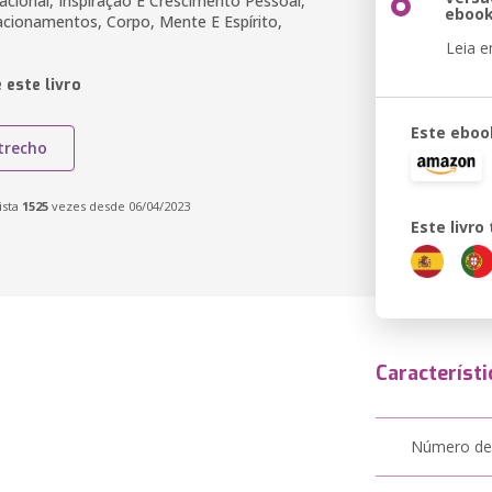
acional, Inspiração E Crescimento Pessoal,
eboo
lacionamentos, Corpo, Mente E Espírito,
Leia 
 este livro
Este eboo
trecho
ista
1525
vezes desde 06/04/2023
Este livr
Característi
Número de