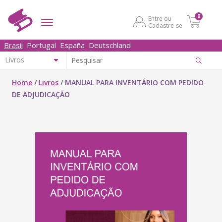
0
Entre ou
Cadastre-se
Brasil
Portugal
España
Deutschland
Home
/
Livros
/
MANUAL PARA INVENTÁRIO COM PEDIDO
DE ADJUDICAÇÃO