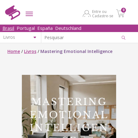
0
Entre ou
Cadastre-se
Brasil
Portugal
España
Deutschland
Home
/
Livros
/
Mastering Emotional Intelligence