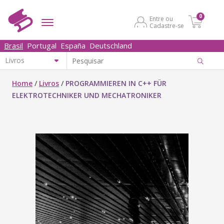
0
Entre ou
Cadastre-se
Brasil
Portugal
España
Deutschland
Home
/
Livros
/
PROGRAMMIEREN IN C++ FÜR
ELEKTROTECHNIKER UND MECHATRONIKER