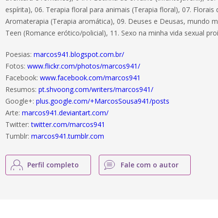
espírita), 06. Terapia floral para animais (Terapia floral), 07. Florais
Aromaterapia (Terapia aromática), 09. Deuses e Deusas, mundo mist
Teen (Romance erótico/policial), 11. Sexo na minha vida sexual pro
Poesias:
marcos941.blogspot.com.br/
Fotos:
www.flickr.com/photos/marcos941/
Facebook:
www.facebook.com/marcos941
Resumos:
pt.shvoong.com/writers/marcos941/
Google+:
plus.google.com/+MarcosSousa941/posts
Arte:
marcos941.deviantart.com/
Twitter:
twitter.com/marcos941
Tumblr:
marcos941.tumblr.com
Perfil completo
Fale com o autor