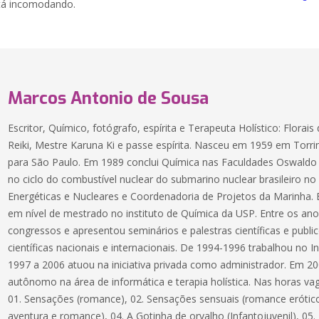
stá incomodando.
Marcos Antonio de Sousa
Escritor, Químico, fotógrafo, espírita e Terapeuta Holístico: Flora
Reiki, Mestre Karuna Ki e passe espírita. Nasceu em 1959 em Torr
para São Paulo. Em 1989 conclui Química nas Faculdades Oswaldo
no ciclo do combustível nuclear do submarino nuclear brasileiro no 
Energéticas e Nucleares e Coordenadoria de Projetos da Marinha.
em nível de mestrado no instituto de Química da USP. Entre os ano
congressos e apresentou seminários e palestras científicas e publi
científicas nacionais e internacionais. De 1994-1996 trabalhou no I
1997 a 2006 atuou na iniciativa privada como administrador. Em 
autônomo na área de informática e terapia holística. Nas horas vag
01. Sensações (romance), 02. Sensações sensuais (romance erótico)
aventura e romance), 04. A Gotinha de orvalho (Infantojuvenil), 05