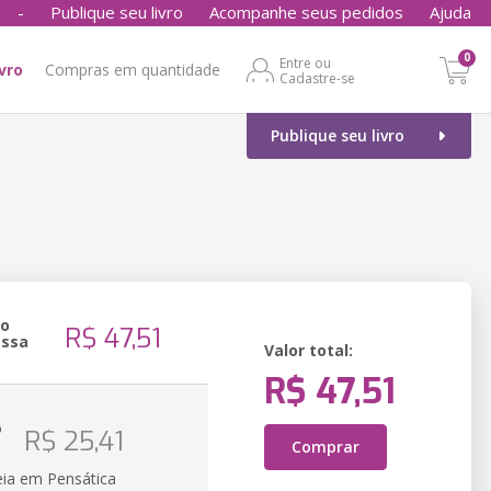
-
Publique seu livro
Acompanhe seus pedidos
Ajuda
0
Entre ou
ivro
Compras em quantidade
Cadastre-se
Publique seu livro
ão
R$ 47,51
essa
Valor total:
R$ 47,51
o
R$ 25,41
Comprar
eia em Pensática