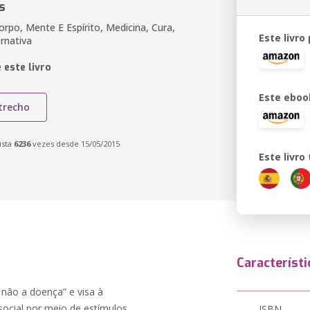
s
rpo, Mente E Espírito, Medicina, Cura,
Este livro
rnativa
 este livro
Este eboo
trecho
ista
6236
vezes desde 15/05/2015
Este livr
Característi
 não a doença” e visa à
 social por meio de estímulos
ISBN