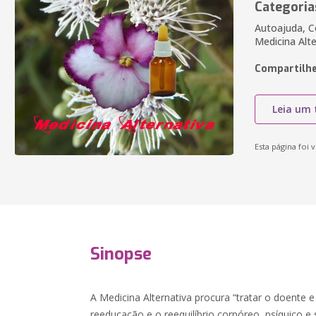
Categoria
Autoajuda, Co
Medicina Alte
Compartilhe
Leia um 
Esta página foi v
Sinopse
A Medicina Alternativa procura “tratar o doente e
reeducação e o reequilíbrio corpóreo, psíquico e