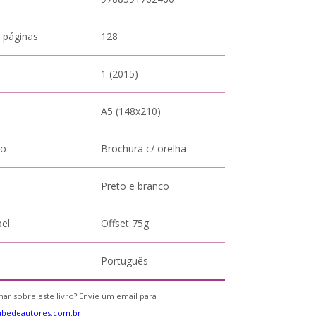
 páginas
128
1 (2015)
A5 (148x210)
to
Brochura c/ orelha
Preto e branco
pel
Offset 75g
Português
ar sobre este livro? Envie um email para
ubedeautores.com.br