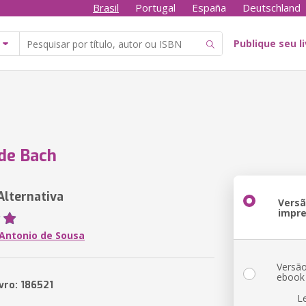
Brasil
Portugal
España
Deutschland
Publique seu l
 de Bach
Alternativa
Vers
impr
Antonio de Sousa
Versã
ebook
vro: 186521
L