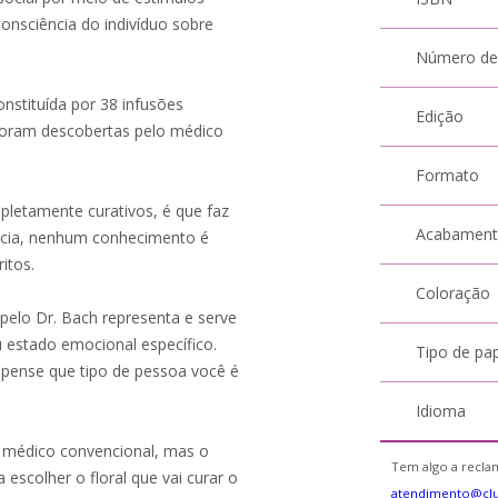
onsciência do indivíduo sobre
Número de
onstituída por 38 infusões
Edição
s foram descobertas pelo médico
Formato
pletamente curativos, é que faz
Acabamen
ncia, nenhum conhecimento é
itos.
Coloração
pelo Dr. Bach representa e serve
u estado emocional específico.
Tipo de pa
 pense que tipo de pessoa você é
Idioma
o médico convencional, mas o
Tem algo a reclam
scolher o floral que vai curar o
atendimento@cl