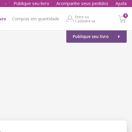
-
Publique seu livro
Acompanhe seus pedidos
Ajuda
0
Entre ou
ivro
Compras em quantidade
Cadastre-se
Publique seu livro