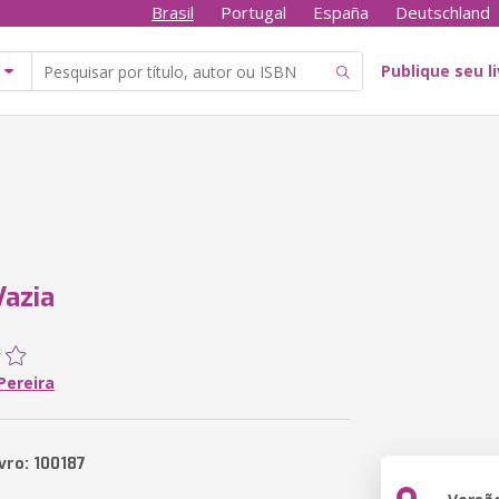
Brasil
Portugal
España
Deutschland
Publique seu l
azia
Pereira
vro: 100187