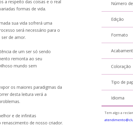
a respeito das coisas e o real
Número de
variadas formas de vida.
Edição
ornada sua vida sofrerá uma
rocesso será necessário para o
Formato
 ser de amor.
Acabamen
tência de um ser só sendo
imento remonta ao seu
avilhoso mundo sem
Coloração
Tipo de pa
expor os maiores paradigmas da
rer desta leitura verá a
Idioma
 problemas.
Tem algo a reclam
hor e de infinitas
atendimento@cl
o renascimento de nosso criador.