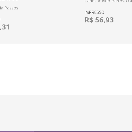
Carlos Aurino Barroso 
eia Passos
IMPRESSO
R$ 56,93
O
,31