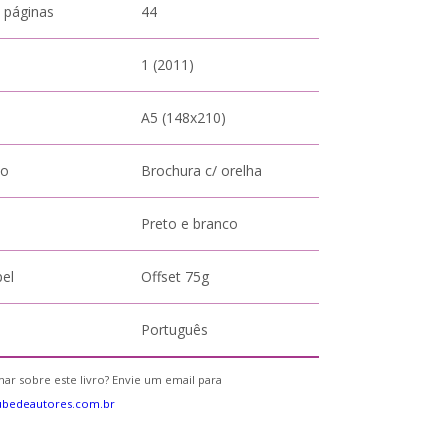
 páginas
44
1 (2011)
A5 (148x210)
to
Brochura c/ orelha
Preto e branco
pel
Offset 75g
Português
ar sobre este livro? Envie um email para
ubedeautores.com.br