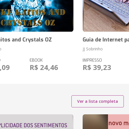
itos and Crystals OZ
Guia de Internet p
o
JJ Sobrinho
O
EBOOK
IMPRESSO
,09
R$ 24,46
R$ 39,23
Ver a lista completa