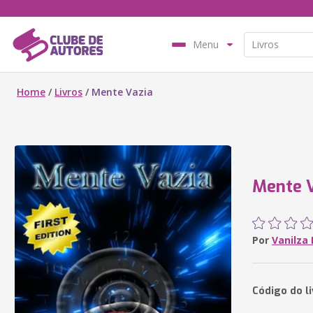
Menu
Home
/
Livros
/
Mente Vazia
Mente V
Por
Vanilza 
Código do li