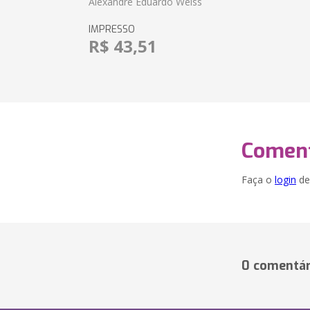
Alexandre Eduardo Weiss
IMPRESSO
R$ 43,51
Coment
Faça o
login
dei
0 comentár