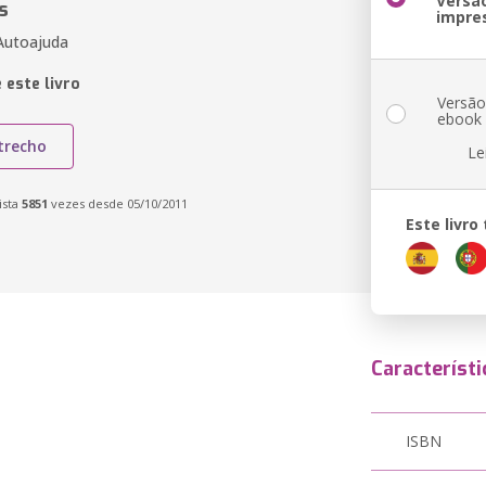
Versã
s
impre
Autoajuda
 este livro
Versã
ebook
trecho
Le
ista
5851
vezes desde 05/10/2011
Este livr
Característi
ISBN