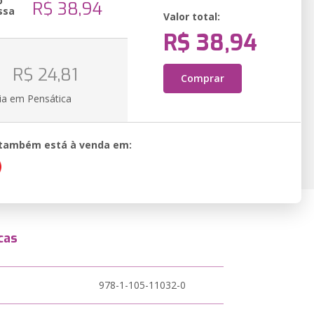
o
R$ 38,94
ssa
Valor total:
R$ 38,94
o
R$ 24,81
Comprar
ia em Pensática
o também está à venda em:
cas
978-1-105-11032-0