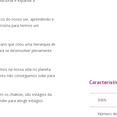
dicional e expandir a
ectos do nosso ser, aprendendo e
orciona para termos um
ano que criou uma hierarquia de
ara se desenvolver plenamente
mos na nossa vida no planeta
ores não conseguimos subir para
Característi
m os chakras, são estágios da
ISBN
der para atingir estágios
Número de