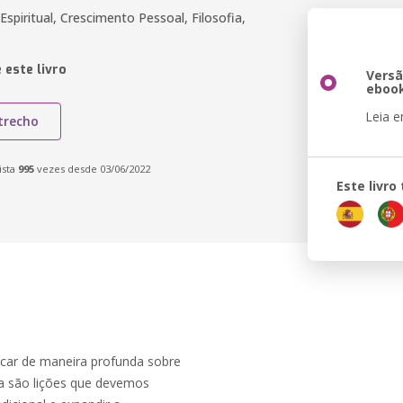
Espiritual, Crescimento Pessoal, Filosofia,
 este livro
Vers
eboo
Leia 
trecho
ista
995
vezes desde 03/06/2022
Este livr
icar de maneira profunda sobre
ra são lições que devemos