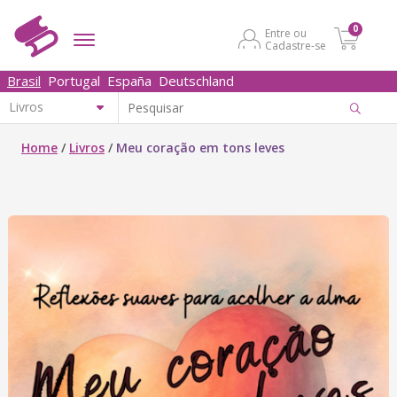
0
Entre ou
Cadastre-se
Brasil
Portugal
España
Deutschland
Home
/
Livros
/
Meu coração em tons leves