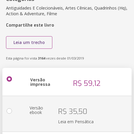
Antiguidades E Colecionáveis, Artes Cênicas, Quadrinhos (Hq),
Action & Adventure, Filme
Compartilhe este livro
Leia um trecho
Esta página foi vista
3164
vezes desde 01/03/2019
Versão
R$ 59,12
impressa
Versão
R$ 35,50
ebook
Leia em Pensática