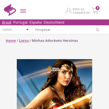
0
Entre ou
Cadastre-se
Brasil
Portugal
España
Deutschland
Home
/
Livros
/
Minhas Adoráveis Heroínas