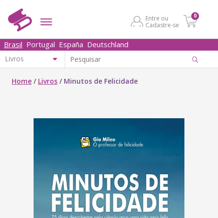
0
Entre ou
Cadastre-se
Brasil
Portugal
España
Deutschland
Home
/
Livros
/
Minutos de Felicidade