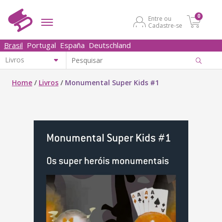
0
Entre ou
Cadastre-se
Brasil
Portugal
España
Deutschland
Home
/
Livros
/
Monumental Super Kids #1