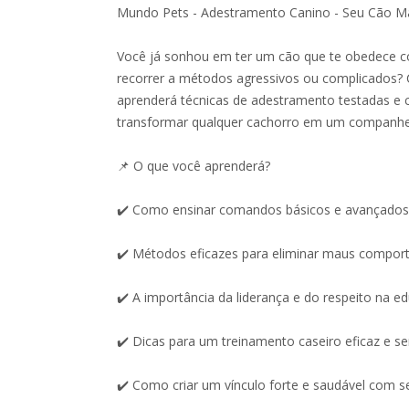
Mundo Pets - Adestramento Canino - Seu Cão Mai
Você já sonhou em ter um cão que te obedece co
recorrer a métodos agressivos ou complicados? 
aprenderá técnicas de adestramento testadas e
transformar qualquer cachorro em um companh
📌 O que você aprenderá?
✔️ Como ensinar comandos básicos e avançados 
✔️ Métodos eficazes para eliminar maus compor
✔️ A importância da liderança e do respeito na e
✔️ Dicas para um treinamento caseiro eficaz e s
✔️ Como criar um vínculo forte e saudável com s