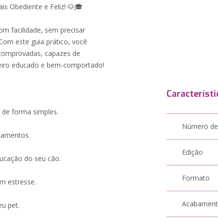
s Obediente e Feliz! 🐶🎓
m facilidade, sem precisar
Com este guia prático, você
 comprovadas, capazes de
eiro educado e bem-comportado!
Característi
de forma simples.
Número de
tamentos.
Edição
ducação do seu cão.
Formato
em estresse.
Acabamen
eu pet.