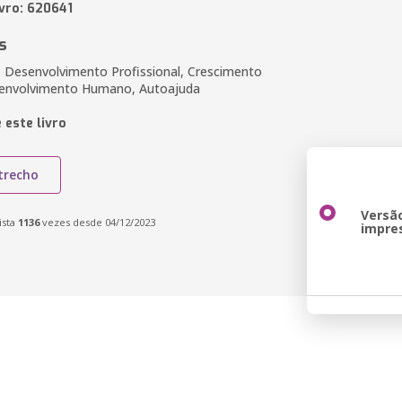
ivro: 620641
s
, Desenvolvimento Profissional, Crescimento
senvolvimento Humano, Autoajuda
 este livro
trecho
Versã
ista
1136
vezes desde 04/12/2023
impre