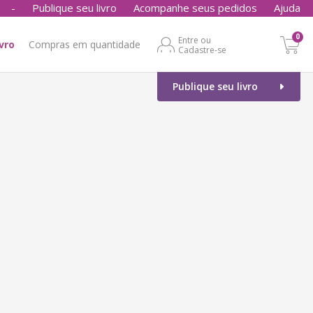
-
Publique seu livro
Acompanhe seus pedidos
Ajuda
0
Entre ou
ivro
Compras em quantidade
Cadastre-se
Publique seu livro