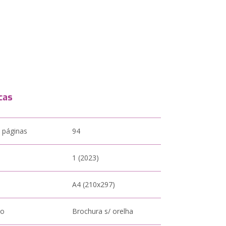
cas
 páginas
94
1 (2023)
A4 (210x297)
to
Brochura s/ orelha