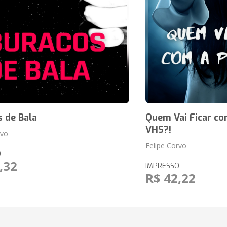
 de Bala
Quem Vai Ficar co
VHS?!
rvo
Felipe Corvo
O
,32
IMPRESSO
R$ 42,22