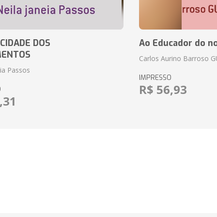
CIDADE DOS
Ao Educador do no
MENTOS
Carlos Aurino Barroso 
eia Passos
IMPRESSO
R$ 56,93
O
,31