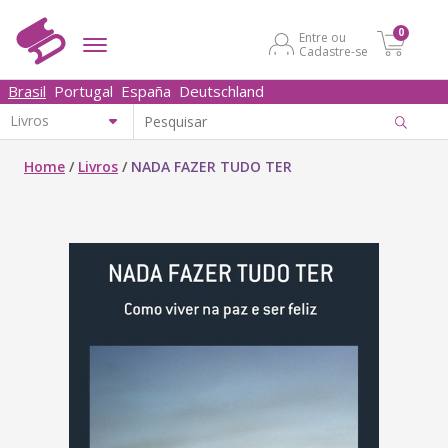
0
Entre ou
Cadastre-se
Brasil
Portugal
España
Deutschland
Home
/
Livros
/
NADA FAZER TUDO TER