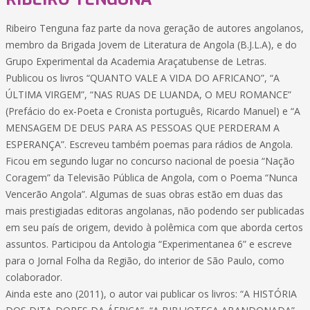
Ribeiro Tenguna faz parte da nova geração de autores angolanos,
membro da Brigada Jovem de Literatura de Angola (B.J.L.A), e do
Grupo Experimental da Academia Araçatubense de Letras.
Publicou os livros “QUANTO VALE A VIDA DO AFRICANO”, “A
ÚLTIMA VIRGEM”, “NAS RUAS DE LUANDA, O MEU ROMANCE”
(Prefácio do ex-Poeta e Cronista português, Ricardo Manuel) e “A
MENSAGEM DE DEUS PARA AS PESSOAS QUE PERDERAM A
ESPERANÇA”. Escreveu também poemas para rádios de Angola.
Ficou em segundo lugar no concurso nacional de poesia “Nação
Coragem” da Televisão Pública de Angola, com o Poema “Nunca
Vencerão Angola”. Algumas de suas obras estão em duas das
mais prestigiadas editoras angolanas, não podendo ser publicadas
em seu país de origem, devido à polêmica com que aborda certos
assuntos. Participou da Antologia “Experimentanea 6” e escreve
para o Jornal Folha da Região, do interior de São Paulo, como
colaborador.
Ainda este ano (2011), o autor vai publicar os livros: “A HISTÓRIA