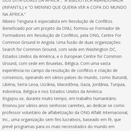
DOS DITA-DORES DA ÁFRICA”, “A BIBLIOTECA ABANDONADA”
(INFANTIL) e “O MENINO QUE QUERIA VER A COPA DO MUNDO
NA ÁFRICA.”
Ribeiro Tenguna é especialista em Resolução de Conflitos.
Beneficiado por um projeto da ONU, formou-se Formador de
Formadores em Resolução de Conflitos, pela ONG, Centre For
Common Ground In Angola. Uma fusão de duas organizações:
Search for Common Ground, com sede em Washington DC,
Estados Unidos da América, e o European Centre for Common
Ground, com sede em Bruxelas, Bélgica. Com uma vasta
experiência no campo da resolução de conflitos e criação de
consensos, operando em vários países do mundo, como Burundi,
Libéria, Serra Leoa, Ucrânia, Macedônia, Gaza, Jordânia, Turquia,
Indonésia, Bélgica e nos Estados Unidos da América.
Engajou-se, durante muito tempo, em trabalho humanitário.
Ensinou por vários anos senhoras carentes, ao dedicar-se como
professor voluntário de alfabetização da ONG Alfalit Internacional,
Inc., uma organização sem fins lucrativos, baseado em fé, que
prevê programas para os mais necessitados do mundo em