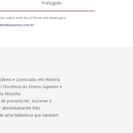
Português
ar sobre este livro? Envie um email para
ubedeautores.com.br
ábeis e Licenciado em História.
 Docência do Ensino Superior e
a filosofia.
de prazeres ler, escrever e
absolutamente feliz.
 de uma biblioteca que também