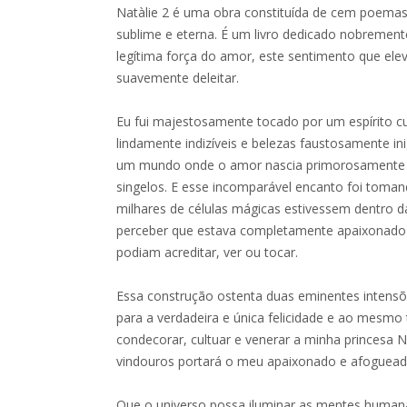
Natàlie 2 é uma obra constituída de cem poema
sublime e eterna. É um livro dedicado nobremen
legítima força do amor, este sentimento que ele
suavemente deleitar.
Eu fui majestosamente tocado por um espírito 
lindamente indizíveis e belezas faustosamente in
um mundo onde o amor nascia primorosamente n
singelos. E esse incomparável encanto foi toma
milhares de células mágicas estivessem dentro d
perceber que estava completamente apaixonado
podiam acreditar, ver ou tocar.
Essa construção ostenta duas eminentes intensõ
para a verdadeira e única felicidade e ao mesmo
condecorar, cultuar e venerar a minha princesa N
vindouros portará o meu apaixonado e afoguead
Que o universo possa iluminar as mentes huma