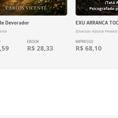
de Devorador
EXU ARRANCA TO
cente
Emerson Adonai Pereira
O
EBOOK
IMPRESSO
,59
R$ 28,33
R$ 68,10