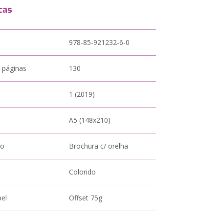
cas
978-85-921232-6-0
 páginas
130
1 (2019)
A5 (148x210)
to
Brochura c/ orelha
Colorido
pel
Offset 75g