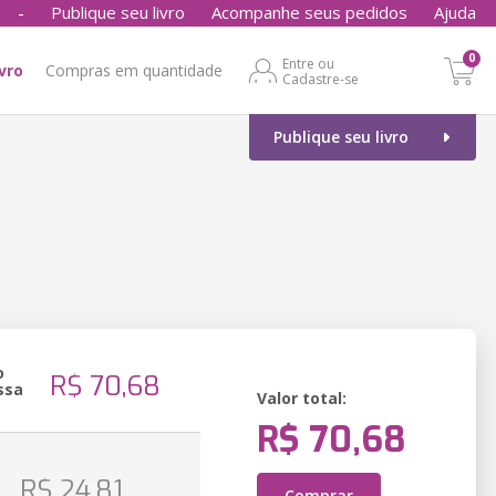
-
Publique seu livro
Acompanhe seus pedidos
Ajuda
0
Entre ou
ivro
Compras em quantidade
Cadastre-se
Publique seu livro
o
R$ 70,68
ssa
Valor total:
R$ 70,68
o
R$ 24,81
Comprar