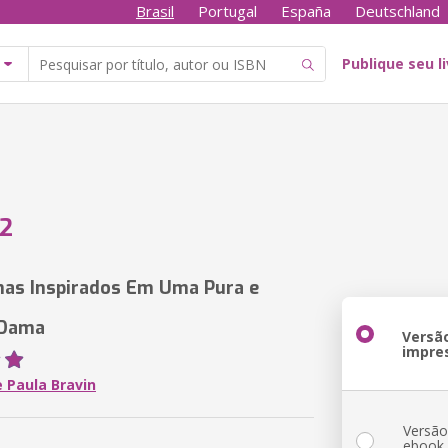
Brasil
Portugal
España
Deutschland
Publique seu l
 2
as Inspirados Em Uma Pura e
 Dama
Versã
impre
e Paula Bravin
Versã
ebook