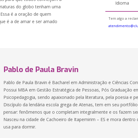
Idioma
criaturas do globo tenham uma
. Essa é a oração de quem
Tem algo a reclam
 que é a de amar e ser amado
atendimento@cl
Pablo de Paula Bravin
Pablo de Paula Bravin é Bacharel em Administração e Ciências Cont
Possui MBA em Gestão Estratégica de Pessoas, Pós Graduação em
Psicopedagogia, sendo apaixonado pela literatura, pela poesia e pel
Discípulo da lendária escola grega de Atenas, tem em seu portfólio 
pensar: fenômenos que o completam integralmente e os fazem ser 
Nasceu na cidade de Cachoeiro de Itapemirim – ES e mora dentro
usa para dormir.