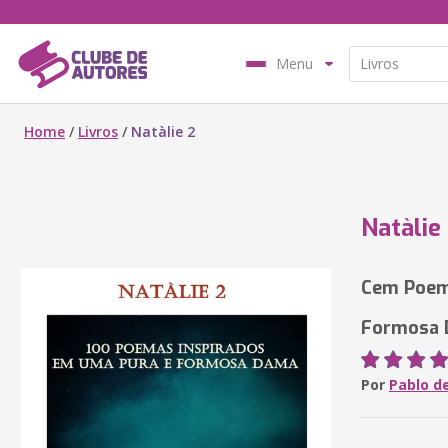
Menu
Home
/
Livros
/
Natàlie 2
Natàlie
Cem Poem
Formosa
Por
Pablo d