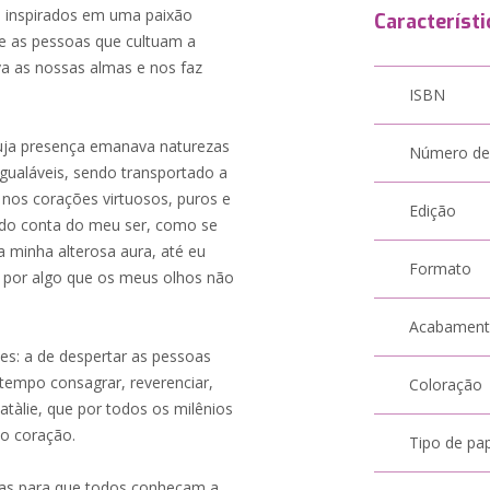
s inspirados em uma paixão
Característi
te as pessoas que cultuam a
va as nossas almas e nos faz
ISBN
cuja presença emanava naturezas
Número de
igualáveis, sendo transportado a
os corações virtuosos, puros e
Edição
ndo conta do meu ser, como se
a minha alterosa aura, até eu
Formato
 por algo que os meus olhos não
Acabamen
es: a de despertar as pessoas
 tempo consagrar, reverenciar,
Coloração
atàlie, que por todos os milênios
o coração.
Tipo de pa
nas para que todos conheçam a