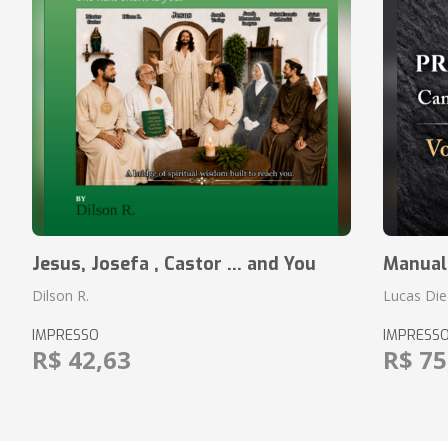
Jesus, Josefa , Castor ... and You
Manual
Dilson R.
Lucas Die
IMPRESSO
IMPRESS
R$ 42,63
R$ 75