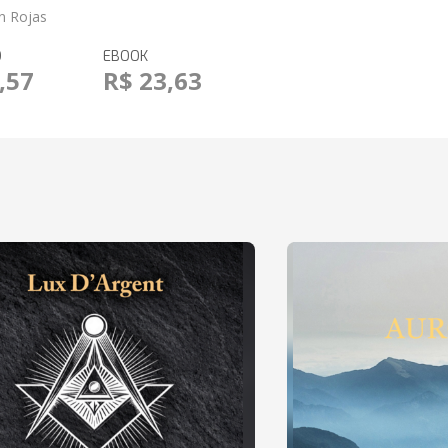
n Rojas
O
EBOOK
,57
R$ 23,63