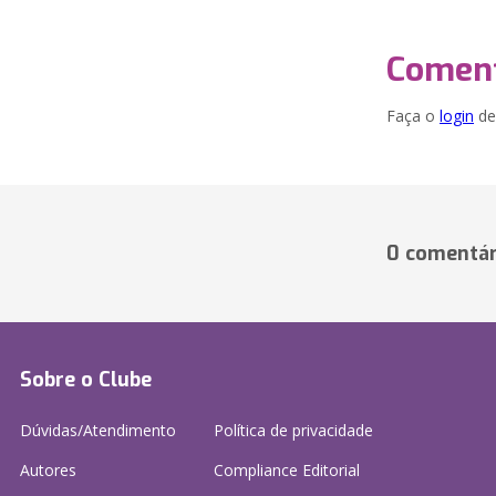
Coment
Faça o
login
dei
0 comentár
Sobre o Clube
Dúvidas/Atendimento
Política de privacidade
Autores
Compliance Editorial