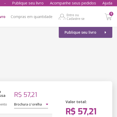
-
Publique seu livro
Acompanhe seus pedidos
Ajuda
0
Entre ou
ivro
Compras em quantidade
Cadastre-se
Publique seu livro
o
R$ 57,21
ssa
Valor total:
ento
R$ 57,21