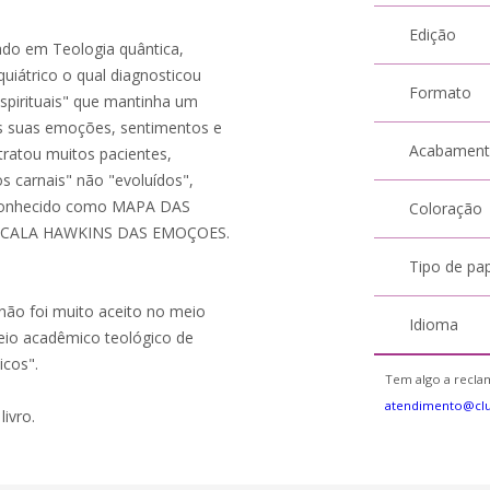
Edição
ado em Teologia quântica,
uiátrico o qual diagnosticou
Formato
spirituais" que mantinha um
as suas emoções, sentimentos e
Acabamen
tratou muitos pacientes,
s carnais" não "evoluídos",
do conhecido como MAPA DAS
Coloração
ESCALA HAWKINS DAS EMOÇOES.
Tipo de pa
 não foi muito aceito no meio
Idioma
eio acadêmico teológico de
icos".
Tem algo a reclam
atendimento@cl
livro.