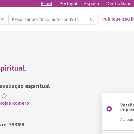
Brasil
Portugal
España
Deutschland
Publique seu l
piritual.
avaliação espiritual
Rojas Romero
Versã
impre
Acabam
ivro: 393188