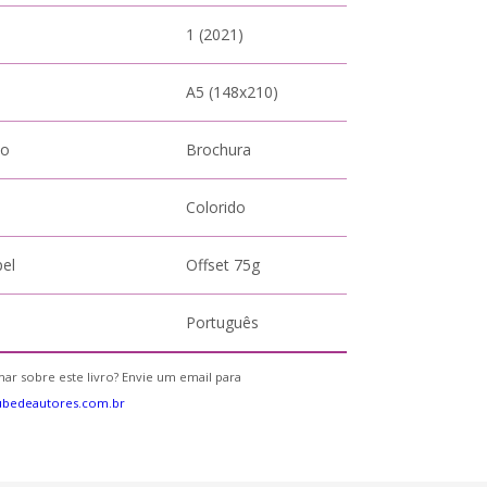
1 (2021)
A5 (148x210)
to
Brochura
Colorido
pel
Offset 75g
Português
ar sobre este livro? Envie um email para
ubedeautores.com.br