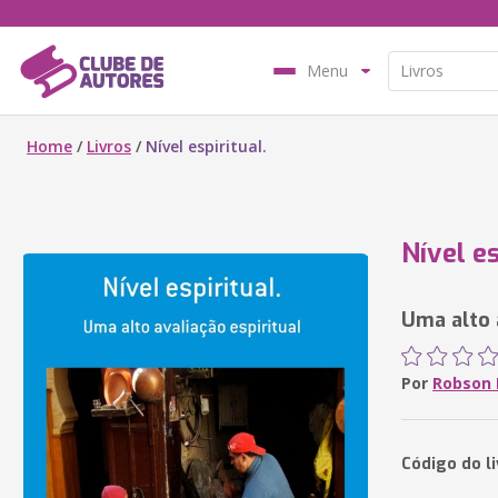
Menu
Home
/
Livros
/
Nível espiritual.
Nível es
Uma alto 
Por
Robson 
Código do l