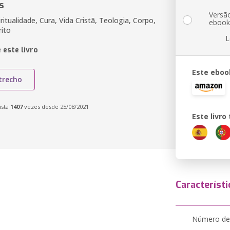
s
Versã
iritualidade, Cura, Vida Cristã, Teologia, Corpo,
eboo
rito
L
 este livro
Este eboo
trecho
ista
1407
vezes desde 25/08/2021
Este livr
Característi
Número de