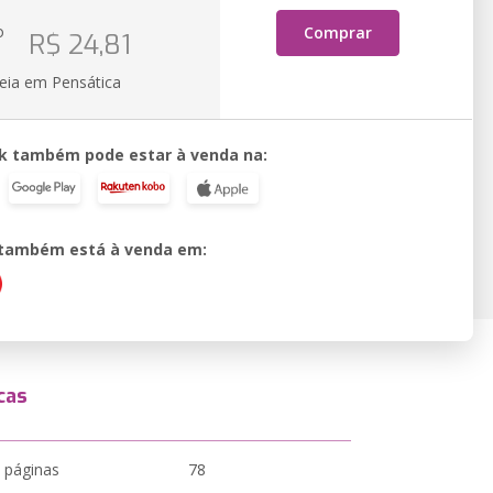
o
Comprar
R$ 24,81
k
eia em Pensática
k também pode estar à venda na:
o também está à venda em:
cas
 páginas
78