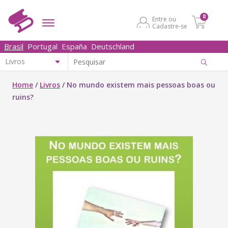
0
Entre ou
Cadastre-se
Brasil
Portugal
España
Deutschland
Home
/
Livros
/
No mundo existem mais pessoas boas ou
ruins?