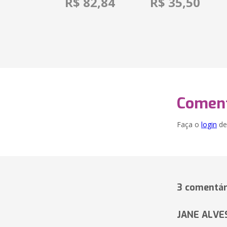
R$ 82,84
R$ 35,50
Coment
Faça o
login
dei
3 comentár
JANE ALVE