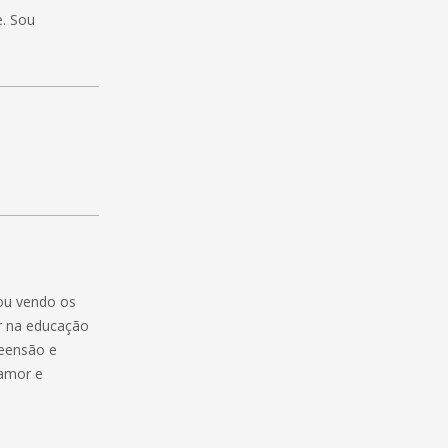
e. Sou
tou vendo os
ir na educação
reensão e
amor e