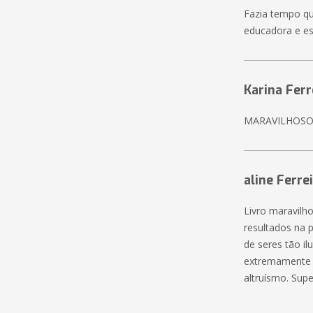
Fazia tempo qu
educadora e es
Karina Ferr
MARAVILHOSO
aline Ferre
Livro maravilh
resultados na 
de seres tão il
extremamente 
altruísmo. Sup