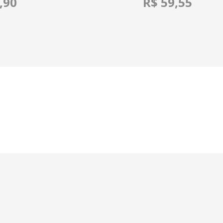
,90
R$ 59,55