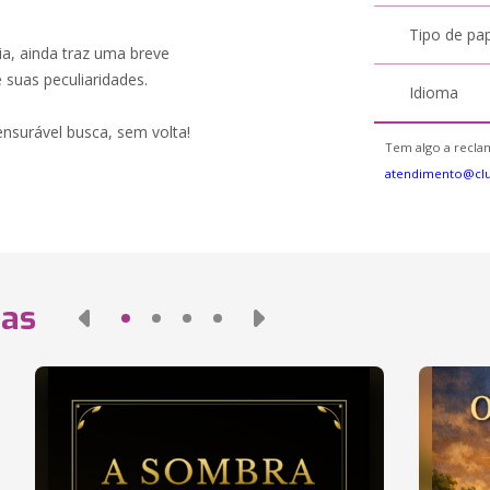
Tipo de pa
a, ainda traz uma breve
 suas peculiaridades.
Idioma
ensurável busca, sem volta!
Tem algo a reclam
atendimento@cl
das