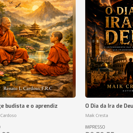
 budista e o aprendiz
O Dia da Ira de De
 Cardoso
Maik Cresta
O
IMPRESSO