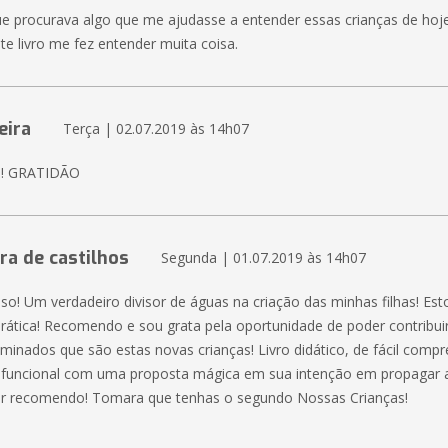
e procurava algo que me ajudasse a entender essas crianças de hoj
te livro me fez entender muita coisa.
eira
Terça | 02.07.2019 às 14h07
! GRATIDÃO
ira de castilhos
Segunda | 01.07.2019 às 14h07
oso! Um verdadeiro divisor de águas na criação das minhas filhas! Es
prática! Recomendo e sou grata pela oportunidade de poder contribu
uminados que são estas novas crianças! Livro didático, de fácil comp
funcional com uma proposta mágica em sua intenção em propagar 
er recomendo! Tomara que tenhas o segundo Nossas Crianças!