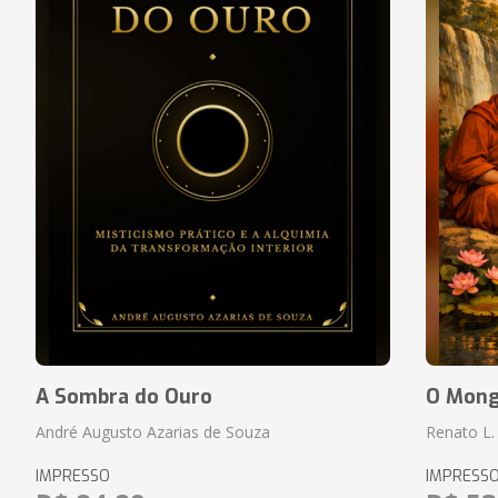
A Sombra do Ouro
O Monge
André Augusto Azarias de Souza
Renato L.
IMPRESSO
IMPRESS