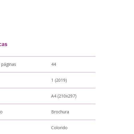
cas
 páginas
44
1 (2019)
A4 (210x297)
to
Brochura
Colorido