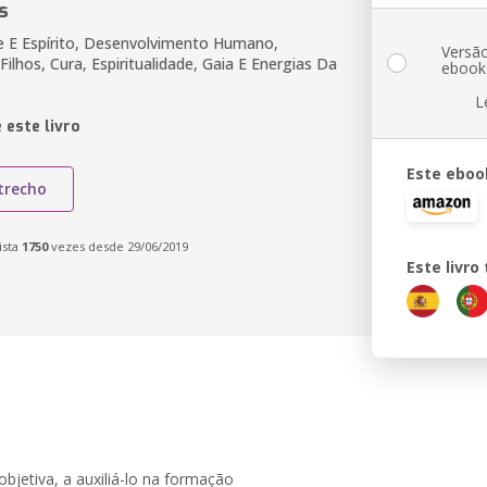
s
 E Espírito, Desenvolvimento Humano,
Versã
ilhos, Cura, Espiritualidade, Gaia E Energias Da
ebook
L
 este livro
Este eboo
trecho
ista
1750
vezes desde 29/06/2019
Este livr
objetiva, a auxiliá-lo na formação