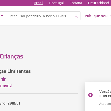
Brasil
Portugal
España
Deutschland
Publique seu l
Crianças
as Limitantes
Diamond
Versã
impre
ivro: 290561
Acabam