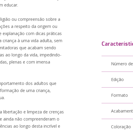
em educar.
religião ou compreensão sobre a
ações a respeito da origem ou
 explanação com dicas práticas
 a criança à uma vida adulta, sem
Característi
limitadoras que acabam sendo
oas ao longo da vida, impedindo-
zadas, plenas e com imensa
Número de
.
Edição
omportamento dos adultos que
 formação de uma criança,
Formato
ua.
Acabamen
 libertação e limpeza de crenças
 que ainda não compreenderam o
cias ao longo desta incrível e
Coloração