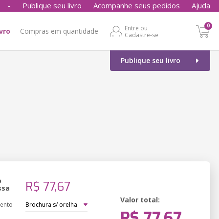
-
Publique seu livro
Acompanhe seus pedidos
Ajuda
0
Entre ou
ivro
Compras em quantidade
Cadastre-se
Publique seu livro
o
R$ 77,67
ssa
Valor total:
ento
R$ 77,67