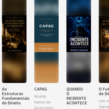
As
CAPAG
QUANDO
O Fu
Estruturas
O
do Di
Ricardo
Fundamentais
INCIDENTE
Lírio 
Ramos da
do Direito
ACONTECE
Dama
Rocha Brito;