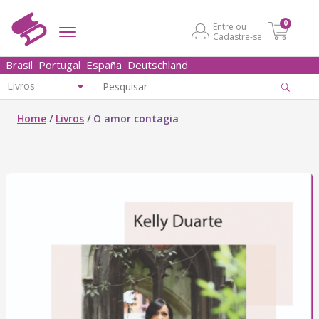
0
Entre ou
Cadastre-se
Brasil
Portugal
España
Deutschland
Home
/
Livros
/
O amor contagia