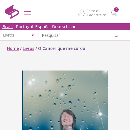
0
Entre ou
Cadastre-se
Brasil
Portugal
España
Deutschland
Home
/
Livros
/
O Câncer que me curou