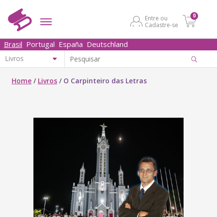
0
Entre ou
Cadastre-se
Brasil
Portugal
España
Deutschland
Home
/
Livros
/
O Carpinteiro das Letras