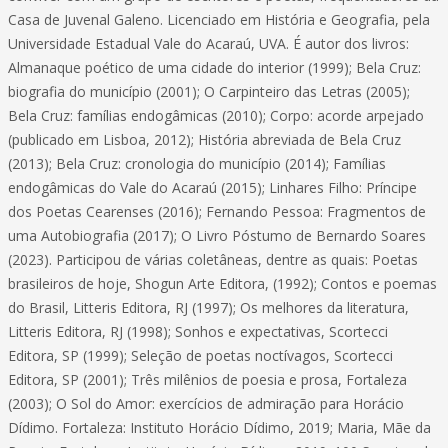
Casa de Juvenal Galeno. Licenciado em História e Geografia, pela
Universidade Estadual Vale do Acaraú, UVA. É autor dos livros:
Almanaque poético de uma cidade do interior (1999); Bela Cruz:
biografia do município (2001); O Carpinteiro das Letras (2005);
Bela Cruz: famílias endogâmicas (2010); Corpo: acorde arpejado
(publicado em Lisboa, 2012); História abreviada de Bela Cruz
(2013); Bela Cruz: cronologia do município (2014); Famílias
endogâmicas do Vale do Acaraú (2015); Linhares Filho: Príncipe
dos Poetas Cearenses (2016); Fernando Pessoa: Fragmentos de
uma Autobiografia (2017); O Livro Póstumo de Bernardo Soares
(2023). Participou de várias coletâneas, dentre as quais: Poetas
brasileiros de hoje, Shogun Arte Editora, (1992); Contos e poemas
do Brasil, Litteris Editora, RJ (1997); Os melhores da literatura,
Litteris Editora, RJ (1998); Sonhos e expectativas, Scortecci
Editora, SP (1999); Seleção de poetas noctívagos, Scortecci
Editora, SP (2001); Três milênios de poesia e prosa, Fortaleza
(2003); O Sol do Amor: exercícios de admiração para Horácio
Dídimo. Fortaleza: Instituto Horácio Dídimo, 2019; Maria, Mãe da