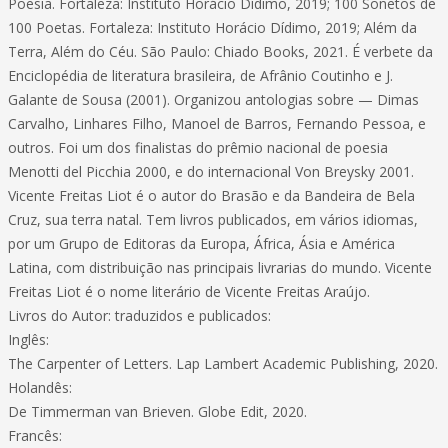
Poesia. Fortaleza: Instituto Horácio Dídimo, 2019; 100 Sonetos de
100 Poetas. Fortaleza: Instituto Horácio Dídimo, 2019; Além da
Terra, Além do Céu. São Paulo: Chiado Books, 2021. É verbete da
Enciclopédia de literatura brasileira, de Afrânio Coutinho e J.
Galante de Sousa (2001). Organizou antologias sobre — Dimas
Carvalho, Linhares Filho, Manoel de Barros, Fernando Pessoa, e
outros. Foi um dos finalistas do prêmio nacional de poesia
Menotti del Picchia 2000, e do internacional Von Breysky 2001.
Vicente Freitas Liot é o autor do Brasão e da Bandeira de Bela
Cruz, sua terra natal. Tem livros publicados, em vários idiomas,
por um Grupo de Editoras da Europa, África, Ásia e América
Latina, com distribuição nas principais livrarias do mundo. Vicente
Freitas Liot é o nome literário de Vicente Freitas Araújo.
Livros do Autor: traduzidos e publicados:
Inglês:
The Carpenter of Letters. Lap Lambert Academic Publishing, 2020.
Holandês:
De Timmerman van Brieven. Globe Edit, 2020.
Francês: