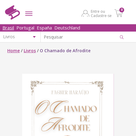
0
Entre ou
Cadastre-se
Brasil
Portugal
España
Deutschland
Home
/
Livros
/
O Chamado de Afrodite