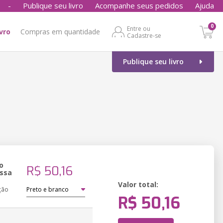
-
Publique seu livro
Acompanhe seus pedidos
Ajuda
0
Entre ou
ivro
Compras em quantidade
Cadastre-se
Publique seu livro
o
R$ 50,16
ssa
Valor total:
ção
R$ 50,16