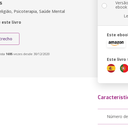
s
Versã
ebook
eligião, Psicoterapia, Saúde Mental
Le
 este livro
Este eboo
trecho
ista
1695
vezes desde 30/12/2020
Este livr
Característi
Número de