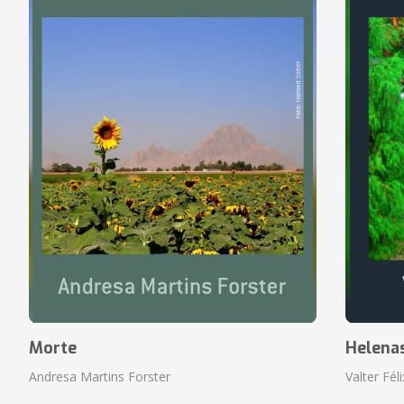
Morte
Helena
Andresa Martins Forster
Valter Fél