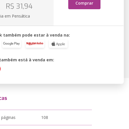
o
Comprar
R$ 31,94
ia em Pensática
k também pode estar à venda na:
o também está à venda em:
cas
 páginas
108