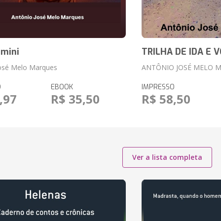
umini
TRILHA DE IDA E 
José Melo Marques
ANTÔNIO JOSÉ MELO 
O
EBOOK
IMPRESSO
,97
R$ 35,50
R$ 58,50
Ver a lista completa