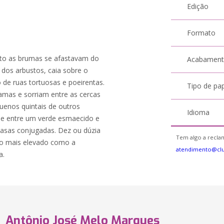
Edição
Formato
nto as brumas se afastavam do
Acabamen
 dos arbustos, caia sobre o
de ruas tortuosas e poeirentas.
Tipo de pa
ramas e sorriam entre as cercas
uenos quintais de outros
Idioma
r-se entre um verde esmaecido e
casas conjugadas. Dez ou dúzia
Tem algo a reclam
io mais elevado como a
atendimento@cl
a.
Antônio José Melo Marques