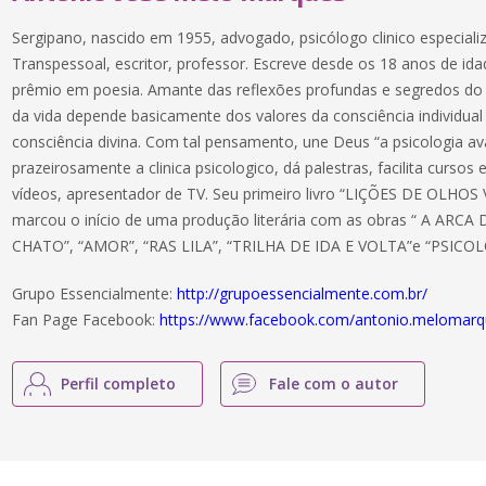
Sergipano, nascido em 1955, advogado, psicólogo clinico especial
Transpessoal, escritor, professor. Escreve desde os 18 anos de id
prêmio em poesia. Amante das reflexões profundas e segredos do e
da vida depende basicamente dos valores da consciência individua
consciência divina. Com tal pensamento, une Deus “a psicologia av
prazeirosamente a clinica psicologico, dá palestras, facilita cursos
vídeos, apresentador de TV. Seu primeiro livro “LIÇÕES DE OLHOS
marcou o início de uma produção literária com as obras “ A AR
CHATO”, “AMOR”, “RAS LILA”, “TRILHA DE IDA E VOLTA”e “PSIC
Grupo Essencialmente:
http://grupoessencialmente.com.br/
Fan Page Facebook:
https://www.facebook.com/antonio.melomar
Perfil completo
Fale com o autor