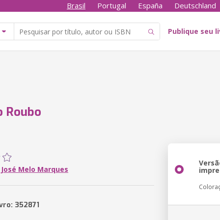
Brasil
Portugal
España
Deutschland
Publique seu l
o Roubo
Versã
 José Melo Marques
impre
Colora
ivro: 352871