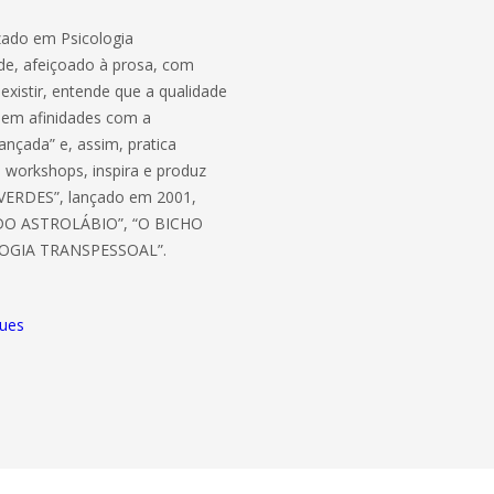
izado em Psicologia
ade, afeiçoado à prosa, com
xistir, entende que a qualidade
l em afinidades com a
ançada” e, assim, pratica
 e workshops, inspira e produz
 VERDES”, lançado em 2001,
CA DO ASTROLÁBIO”, “O BICHO
OLOGIA TRANSPESSOAL”.
ques