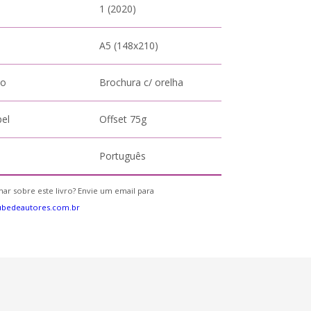
1 (2020)
A5 (148x210)
to
Brochura c/ orelha
pel
Offset 75g
Português
ar sobre este livro? Envie um email para
ubedeautores.com.br