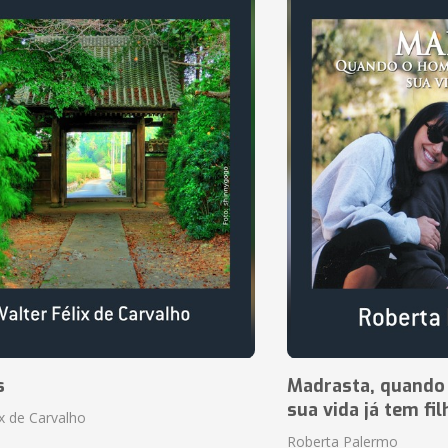
s
Madrasta, quando
sua vida já tem fi
ix de Carvalho
Roberta Palermo