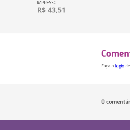
IMPRESSO
R$ 43,51
Coment
Faça o
login
dei
0 comentár