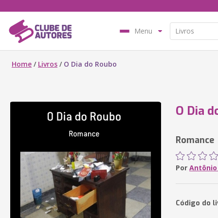
Menu
Home
/
Livros
/
O Dia do Roubo
O Dia d
Romance
Por
Antônio
Código do l