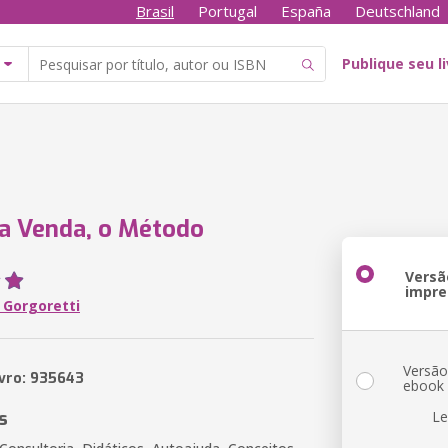
Brasil
Portugal
España
Deutschland
Publique seu l
a Venda, o Método
Versã
impre
 Gorgoretti
Versã
ivro: 935643
ebook
s
Le