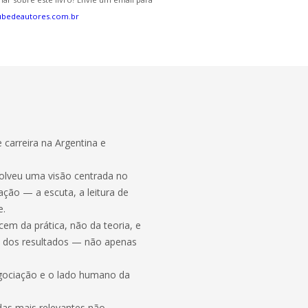
ubedeautores.com.br
 carreira na Argentina e
olveu uma visão centrada no
ão — a escuta, a leitura de
e.
cem da prática, não da teoria, e
ás dos resultados — não apenas
egociação e o lado humano da
das mais relevantes não