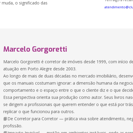
 muda, o significado das
atendimento@cl
Marcelo Gorgoretti
Marcelo Gorgoretti é corretor de imóveis desde 1999, com início de
atuação em Porto Alegre desde 2003.
Ao longo de mais de duas décadas no mercado imobiliário, desenv
que os manuais costumam ignorar: a dimensão humana da negociaç
comportamento e o espaço entre o que o cliente diz e o que decid
Essa perspectiva orienta sua produção como autor. Seus livros nas
se dirigem a profissionais que querem entender o que está por tr
replicar o que funcionou para outros.
📘De Corretor para Corretor — prática viva sobre atendimento, n
profissão.
📘Impacto Invisível — gestão em ambientes instáveis, onde as per