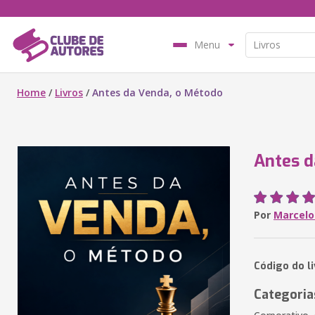
Menu
Home
/
Livros
/
Antes da Venda, o Método
Antes d
Por
Marcelo
Código do l
Categoria