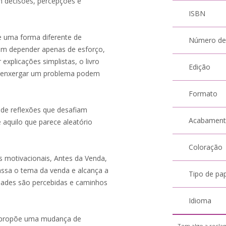
am decisões, percepções e
ISBN
e uma forma diferente de
Número de
ecem depender apenas de esforço,
explicações simplistas, o livro
Edição
e enxergar um problema podem
Formato
 de reflexões que desafiam
Acabamen
aquilo que parece aleatório
Coloração
s motivacionais, Antes da Venda,
ssa o tema da venda e alcança a
Tipo de pa
dades são percebidas e caminhos
Idioma
a propõe uma mudança de
Tem algo a reclam