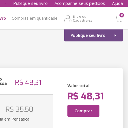
-
Publique seu livro
Acompanhe seus pedidos
Ajuda
0
Entre ou
ivro
Compras em quantidade
Cadastre-se
Publique seu livro
o
R$ 48,31
ssa
Valor total:
R$ 48,31
o
R$ 35,50
Comprar
ia em Pensática