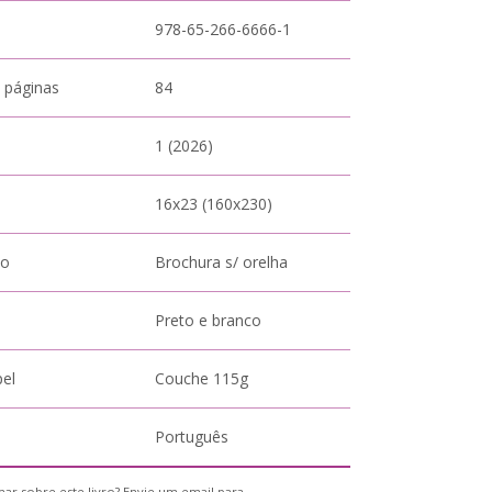
978-65-266-6666-1
 páginas
84
1 (2026)
16x23 (160x230)
to
Brochura s/ orelha
Preto e branco
pel
Couche 115g
Português
ar sobre este livro? Envie um email para