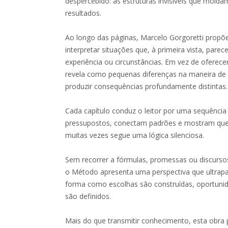
despercebido: as estruturas invisíveis que mold
resultados.
Ao longo das páginas, Marcelo Gorgoretti propõ
interpretar situações que, à primeira vista, par
experiência ou circunstâncias. Em vez de oferecer 
revela como pequenas diferenças na maneira d
produzir consequências profundamente distintas.
Cada capítulo conduz o leitor por uma sequência
pressupostos, conectam padrões e mostram que 
muitas vezes segue uma lógica silenciosa.
Sem recorrer a fórmulas, promessas ou discurso
o Método apresenta uma perspectiva que ultrapa
forma como escolhas são construídas, oportuni
são definidos.
Mais do que transmitir conhecimento, esta obr