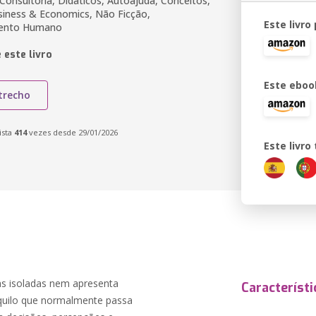
Consultoria, Didáticos, Autoajuda, Conceitos,
usiness & Economics, Não Ficção,
Este livro
mento Humano
 este livro
Este eboo
trecho
ista
414
vezes desde 29/01/2026
Este livr
as isoladas nem apresenta
Característi
aquilo que normalmente passa