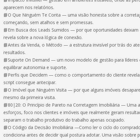
aparecem nos relatórios.
📘O Que Ninguém Te Conta — uma visão honesta sobre a corret
começando, sem atalhos e sem promessas.
📘Em Busca dos Leads Sumidos — por que oportunidades deixam d
revela sobre a nova lógica de conexão.
📘Antes da Venda, o Método — a estrutura invisível por trás do a
resultados.
📘Suporte On Demand — um novo modelo de gestão para líderes e
equilibrar autonomia e suporte.
📘Perfis que Decidem — como o comportamento do cliente revela
script consegue antecipar.
📘O Imóvel que Ninguém Visita — por que alguns imóveis desapa
mesmo da primeira visita.
📘80|20: O Princípio de Pareto na Corretagem Imobiliária — Uma 
esforços, foco nos clientes e imóveis que realmente geram resultad
separam o trabalho produtivo do trabalho apenas ocupado.
📘O Código da Decisão Imobiliária —Como ler o ciclo do comprad
condiciona antes de decidir qual postura adotar. Uma visão sobre 