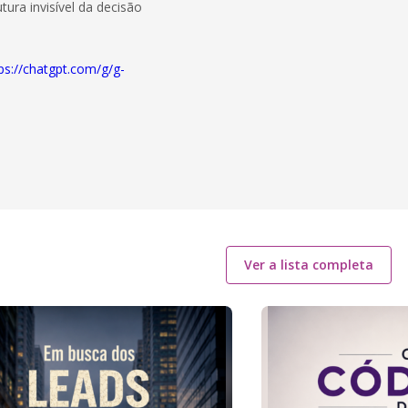
ura invisível da decisão
ps://chatgpt.com/g/g-
Ver a lista completa