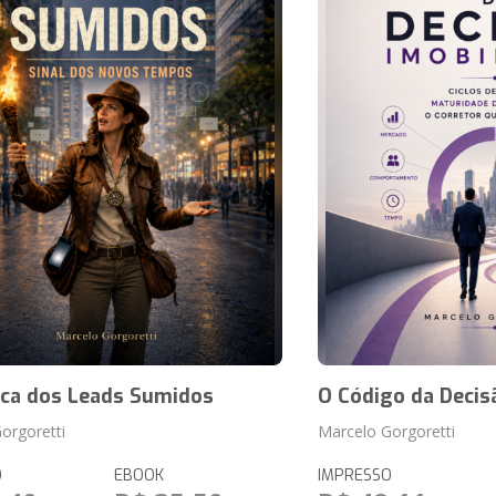
ca dos Leads Sumidos
O Código da Decisã
orgoretti
Marcelo Gorgoretti
O
EBOOK
IMPRESSO