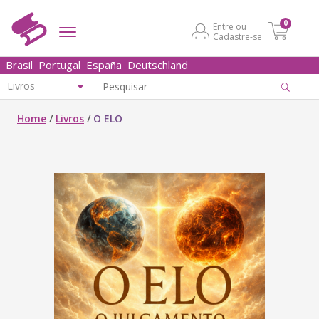
0
Entre ou
Cadastre-se
Brasil
Portugal
España
Deutschland
Home
/
Livros
/
O ELO