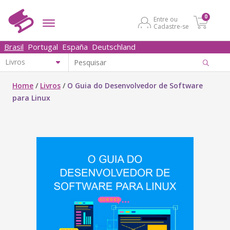
0
Entre ou
Cadastre-se
Brasil
Portugal
España
Deutschland
Home
/
Livros
/
O Guia do Desenvolvedor de Software
para Linux