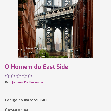
O Homem do East Side
Por
James Dallacosta
Código do livro: 590501
Categorias