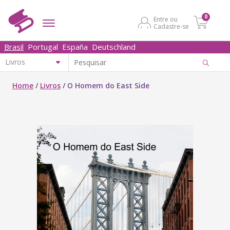
0
Entre ou
Cadastre-se
Brasil
Portugal
España
Deutschland
Home
/
Livros
/
O Homem do East Side