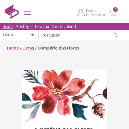
0
Entre ou
Cadastre-se
Brasil
Portugal
España
Deutschland
Home
/
Livros
/
O Império das Flores