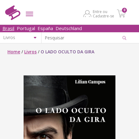
0
Entre ou
Cadastre-se
Brasil
Portugal
España
Deutschland
Home
/
Livros
/
O LADO OCULTO DA GIRA