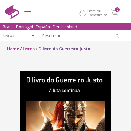
0
Entre ou
Cadastre-se
Brasil
Portugal
España
Deutschland
Home
/
Livros
/
O livro do Guerreiro Justo