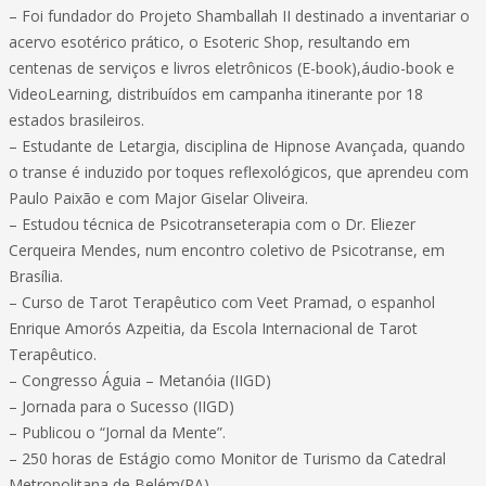
– Foi fundador do Projeto Shamballah II destinado a inventariar o
acervo esotérico prático, o Esoteric Shop, resultando em
centenas de serviços e livros eletrônicos (E-book),áudio-book e
VideoLearning, distribuídos em campanha itinerante por 18
estados brasileiros.
– Estudante de Letargia, disciplina de Hipnose Avançada, quando
o transe é induzido por toques reflexológicos, que aprendeu com
Paulo Paixão e com Major Giselar Oliveira.
– Estudou técnica de Psicotranseterapia com o Dr. Eliezer
Cerqueira Mendes, num encontro coletivo de Psicotranse, em
Brasília.
– Curso de Tarot Terapêutico com Veet Pramad, o espanhol
Enrique Amorós Azpeitia, da Escola Internacional de Tarot
Terapêutico.
– Congresso Águia – Metanóia (IIGD)
– Jornada para o Sucesso (IIGD)
– Publicou o “Jornal da Mente”.
– 250 horas de Estágio como Monitor de Turismo da Catedral
Metropolitana de Belém(PA).