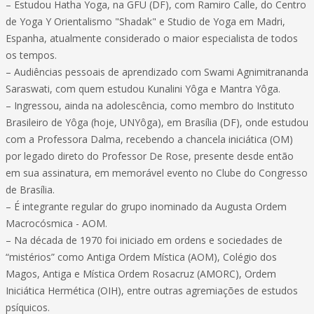
– Estudou Hatha Yoga, na GFU (DF), com Ramiro Calle, do Centro
de Yoga Y Orientalismo "Shadak" e Studio de Yoga em Madri,
Espanha, atualmente considerado o maior especialista de todos
os tempos.
– Audiências pessoais de aprendizado com Swami Agnimitrananda
Saraswati, com quem estudou Kunalini Yôga e Mantra Yôga.
– Ingressou, ainda na adolescência, como membro do Instituto
Brasileiro de Yôga (hoje, UNYôga), em Brasília (DF), onde estudou
com a Professora Dalma, recebendo a chancela iniciática (OM)
por legado direto do Professor De Rose, presente desde então
em sua assinatura, em memorável evento no Clube do Congresso
de Brasília.
– É integrante regular do grupo inominado da Augusta Ordem
Macrocósmica - AOM.
– Na década de 1970 foi iniciado em ordens e sociedades de
“mistérios” como Antiga Ordem Mística (AOM), Colégio dos
Magos, Antiga e Mística Ordem Rosacruz (AMORC), Ordem
Iniciática Hermética (OIH), entre outras agremiações de estudos
psíquicos.