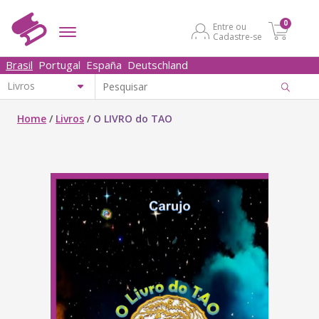
0
Entre ou
Cadastre-se
Brasil
Portugal
España
Deutschland
Home
/
Livros
/
O LIVRO do TAO