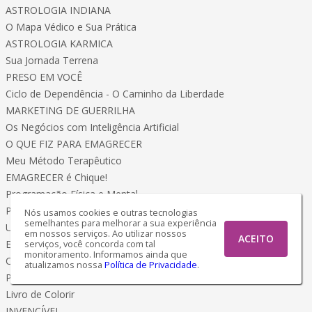
ASTROLOGIA INDIANA
O Mapa Védico e Sua Prática
ASTROLOGIA KARMICA
Sua Jornada Terrena
PRESO EM VOCÊ
Ciclo de Dependência - O Caminho da Liberdade
MARKETING DE GUERRILHA
Os Negócios com Inteligência Artificial
O QUE FIZ PARA EMAGRECER
Meu Método Terapêutico
EMAGRECER é Chique!
Programação Física e Mental
PLANO de Emagrecimento
Nós usamos cookies e outras tecnologias
semelhantes para melhorar a sua experiência
Um estilo de Vida Saudável
em nossos serviços. Ao utilizar nossos
ACEITO
EMAGRECER
serviços, você concorda com tal
monitoramento. Informamos ainda que
Coragem, Ousadia e Conquista
atualizamos nossa
Política de Privacidade
.
Pássaros Encantados da AMAZÔNIA
Livro de Colorir
INVENCÍVEL