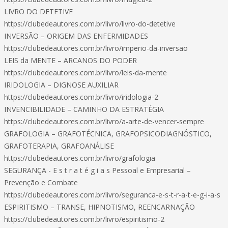
LIVRO DO DETETIVE
https://clubedeautores.com.br/livro/livro-do-detetive
INVERSÃO – ORIGEM DAS ENFERMIDADES
https://clubedeautores.com.br/livro/imperio-da-inversao
LEIS da MENTE – ARCANOS DO PODER
https://clubedeautores.com.br/livro/leis-da-mente
IRIDOLOGIA – DIGNOSE AUXILIAR
https://clubedeautores.com.br/livro/iridologia-2
INVENCIBILIDADE – CAMINHO DA ESTRATÉGIA
https://clubedeautores.com.br/livro/a-arte-de-vencer-sempre
GRAFOLOGIA – GRAFOTÉCNICA, GRAFOPSICODIAGNÓSTICO,
GRAFOTERAPIA, GRAFOANÁLISE
https://clubedeautores.com.br/livro/grafologia
SEGURANÇA - E s t r a t é g i a s Pessoal e Empresarial –
Prevenção e Combate
https://clubedeautores.com.br/livro/seguranca-e-s-t-r-a-t-e-g-i-a-s
ESPIRITISMO – TRANSE, HIPNOTISMO, REENCARNAÇÃO
https://clubedeautores.com.br/livro/espiritismo-2