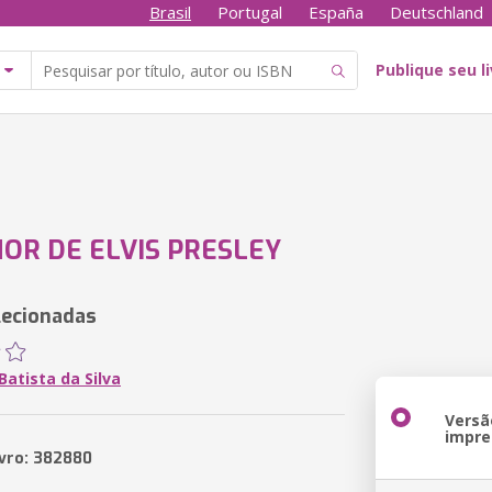
Brasil
Portugal
España
Deutschland
Publique seu l
OR DE ELVIS PRESLEY
lecionadas
atista da Silva
Versã
impre
ivro: 382880