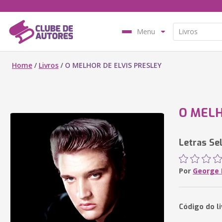
Menu
Home
/
Livros
/
O MELHOR DE ELVIS PRESLEY
O MELH
Letras Se
Por
George B
Código do l