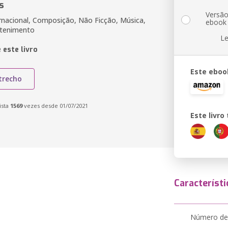
s
Versã
ernacional, Composição, Não Ficção, Música,
ebook
etenimento
Le
 este livro
Este eboo
trecho
ista
1569
vezes desde 01/07/2021
Este livr
Característi
Número de