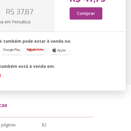
o
R$ 37,87
Comprar
ia em Pensática
k também pode estar à venda na:
o também está à venda em:
cas
 páginas
82