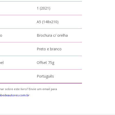
1 (2021)
A5 (148x210)
to
Brochura c/ orelha
Preto e branco
pel
Offset 75g
Português
ar sobre este livro? Envie um email para
ubedeautores.com.br