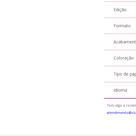
Edição
Formato
Acabamen
Coloração
Tipo de pa
Idioma
Tem algo a reclam
atendimento@cl