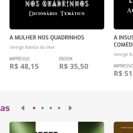
A MULHER NOS QUADRINHOS
A INSU
COMÉD
George Batista da Silva
George Ba
IMPRESSO
EBOOK
R$ 48,15
R$ 35,50
IMPRESS
R$ 51
das