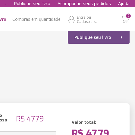
-
Publique seu livro
Acompanhe seus pedidos
Ajuda
0
Entre ou
ivro
Compras em quantidade
Cadastre-se
Publique seu livro
o
R$ 47,79
ssa
Valor total:
R$ 47,79