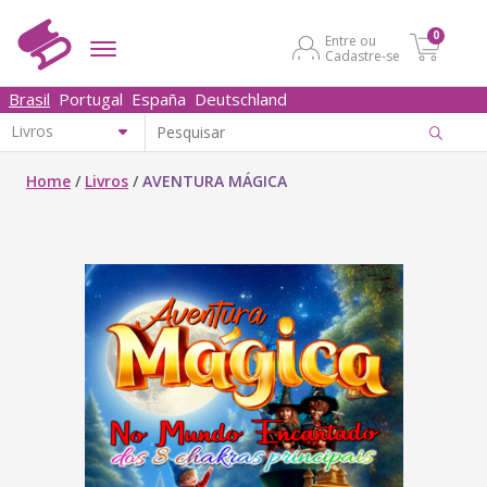
0
Entre ou
Cadastre-se
Brasil
Portugal
España
Deutschland
Home
/
Livros
/
AVENTURA MÁGICA