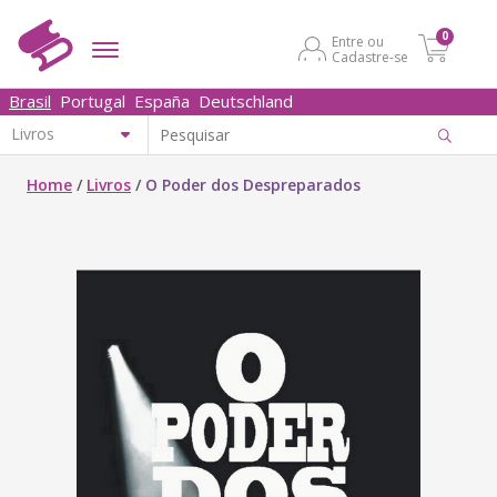
0
Entre ou
Cadastre-se
Brasil
Portugal
España
Deutschland
Home
/
Livros
/
O Poder dos Despreparados