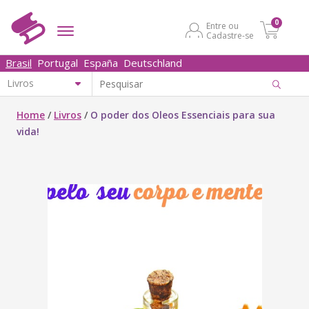
0
Entre ou
Cadastre-se
Brasil
Portugal
España
Deutschland
Home
/
Livros
/
O poder dos Oleos Essenciais para sua
vida!