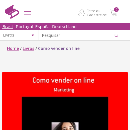
0
Entre ou
Cadastre-se
Brasil
Portugal
España
Deutschland
Home
/
Livros
/
Como vender on line