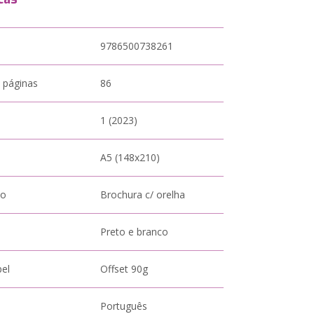
9786500738261
 páginas
86
1 (2023)
A5 (148x210)
to
Brochura c/ orelha
Preto e branco
pel
Offset 90g
Português