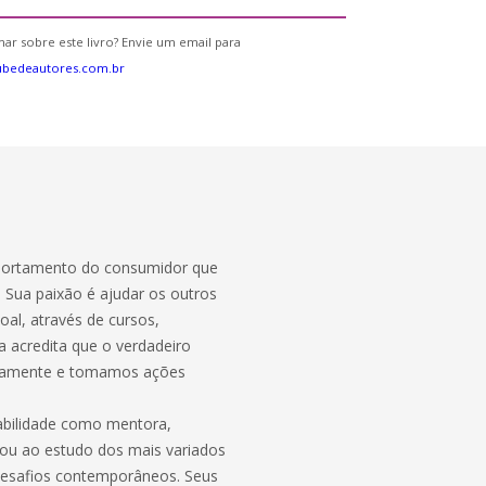
ar sobre este livro? Envie um email para
ubedeautores.com.br
portamento do consumidor que
 Sua paixão é ajudar os outros
oal, através de cursos,
la acredita que o verdadeiro
ndamente e tomamos ações
abilidade como mentora,
ou ao estudo dos mais variados
desafios contemporâneos. Seus