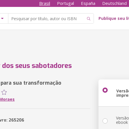
Brasil
Portugal
España
Deutschland
Publique seu l
 dos seus sabotadores
 para sua transformação
Versã
impre
 Moraes
Versã
ivro: 265206
ebook