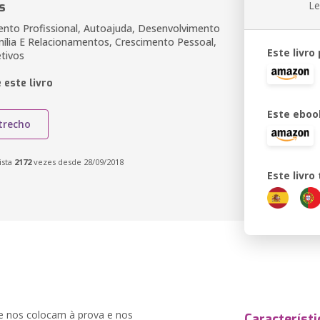
s
Le
nto Profissional, Autoajuda, Desenvolvimento
lia E Relacionamentos, Crescimento Pessoal,
Este livro
tivos
 este livro
Este eboo
trecho
ista
2172
vezes desde 28/09/2018
Este livr
ue nos colocam à prova e nos
Característi